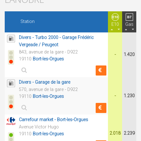
Station
E10
Gas
Divers - Turbo 2000 - Garage Frédéric
Vergeade / Peugeot
843, avenue de la gare - D922
-
1.420
19110
Bort-les-Orgues
Divers - Garage de la gare
570, avenue de la gare - D922
-
1.230
19110
Bort-les-Orgues
Carrefour market - Bort-les-Orgues
Avenue Victor Hugo
2.018
2.239
19110
Bort-les-Orgues