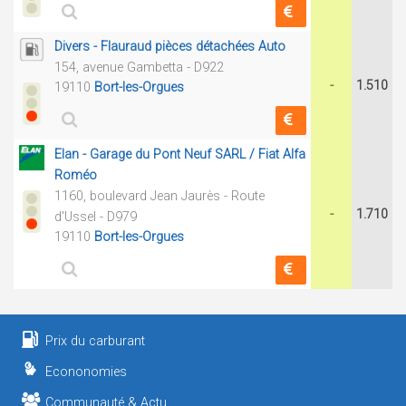
Divers - Flauraud pièces détachées Auto
154, avenue Gambetta - D922
-
1.510
19110
Bort-les-Orgues
Elan - Garage du Pont Neuf SARL / Fiat Alfa
Roméo
1160, boulevard Jean Jaurès - Route
-
1.710
d'Ussel - D979
19110
Bort-les-Orgues
Prix du carburant
Econonomies
Communauté & Actu