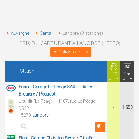
Auvergne
Cantal
Lanobre (3 stations)
PRIX DU CARBURANT À LANOBRE (15270)
Options de filtre
Station
E10
Gas
Esso - Garage Le Péage SARL - Didier
Brugière / Peugeot
Lieu-dit "Le Péage" - 1107, rue Le Péage -
-
1.550
D922
15270
Lanobre
Elan - Garage Christian Serre / Citroën