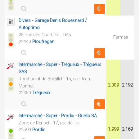
Divers - Garage Denis Bouesnard /
Autoprimo
25, rue des Quartiers - D45
Fermée
22440
Ploufragan
Intermarché - Super - Trégueux - Trégueux
SAS
Rond-point de Brézillet - 15, rue Jean
2.009
2.192
Monnet
22950
Trégueux
Intermarché - Super - Pordic - Guelic SA
Zone de Keribet - 17, rue de l'Ilc
1.999
2.169
22590
Pordic