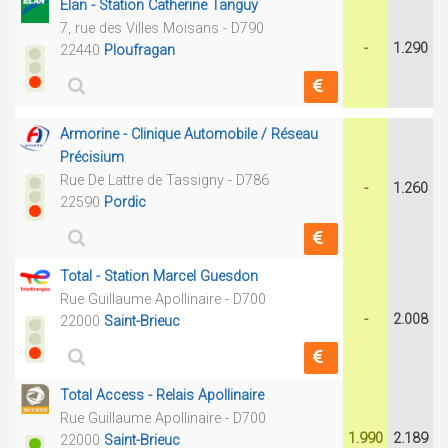
Elan - Station Catherine Tanguy
7, rue des Villes Moisans - D790
-
1.290
22440
Ploufragan
Armorine - Clinique Automobile / Réseau
Précisium
Rue De Lattre de Tassigny - D786
-
1.260
22590
Pordic
Total - Station Marcel Guesdon
Rue Guillaume Apollinaire - D700
-
2.008
22000
Saint-Brieuc
Total Access - Relais Apollinaire
Rue Guillaume Apollinaire - D700
1.990
2.189
22000
Saint-Brieuc