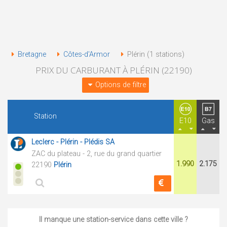
Bretagne
Côtes-d'Armor
Plérin (1 stations)
PRIX DU CARBURANT À PLÉRIN (22190)
Options de filtre
Station
E10
Gas
Leclerc - Plérin - Plédis SA
ZAC du plateau - 2, rue du grand quartier
1.990
2.175
22190
Plérin
Il manque une station-service dans cette ville ?