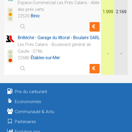
Espace Commercial Les Prés Calans - Allée
des prés verts
1.999
2.169
22520
Binic
Brétéché - Garage du littoral - Boulaire SARL
Les Prés Calans - Boulevard général de
Gaulle - D786
-
-
22680
Étables-sur-Mer
Prix du carburant
Econonomies
Communauté & Actu
Partenaires
Evolution prix