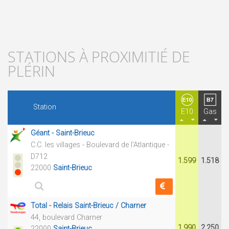
STATIONS À PROXIMITIÉ DE
PLÉRIN
Station
E10
Gas
Géant - Saint-Brieuc
C.C. les villages - Boulevard de l'Atlantique -
D712
1.599
1.518
22000
Saint-Brieuc
Total - Relais Saint-Brieuc / Charner
44, boulevard Charner
1.990
2.250
22000
Saint-Brieuc