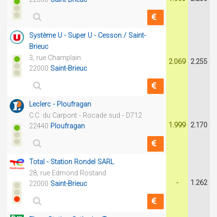
Système U - Super U - Cesson / Saint-
Brieuc
3, rue Champlain
2.069
2.255
22000
Saint-Brieuc
Leclerc - Ploufragan
C.C. du Carpont - Rocade sud - D712
1.999
2.170
22440
Ploufragan
Total - Station Rondel SARL
28, rue Edmond Rostand
-
1.262
22000
Saint-Brieuc