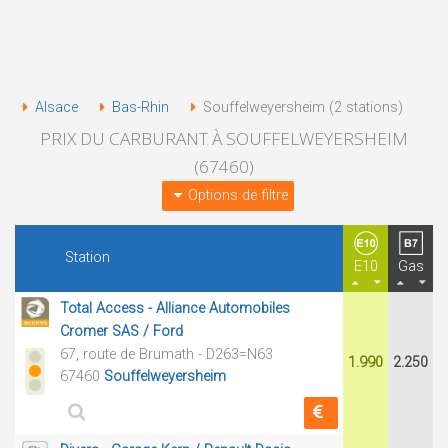
Alsace
Bas-Rhin
Souffelweyersheim (2 stations)
PRIX DU CARBURANT À SOUFFELWEYERSHEIM
(67460)
Options de filtre
Station
E10
Gas
Total Access - Alliance Automobiles
Cromer SAS / Ford
67, route de Brumath - D263=N63
1.990
2.250
67460
Souffelweyersheim