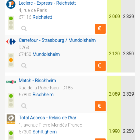
Leclerc - Express - Reichstett
4, rue de Paris
2.069
2.339
67116
Reichstett
Carrefour - Strasbourg / Mundolsheim
D263
2.120
2.350
67450
Mundolsheim
Match - Bischheim
Rue de la Robertsau - D185
2.089
2.329
67800
Bischheim
Total Access - Relais de l'Aar
1, avenue Pierre Mendès France
1.990
2.250
67300
Schiltigheim