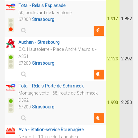
Total - Relais Esplanade
50, boulevard de la Victoire
1.917
1.852
67000
Strasbourg
Auchan - Strasbourg
C.C. Hautepierre - Place André Maurois -
A351
2.129
2.292
67200
Strasbourg
Total - Relais Porte de Schirmeck
Montagne-verte - 68, route de Schirmeck -
D392
1.990
2.250
67200
Strasbourg
Avia - Station-service Roumagère
Neudorf - 10, rue du Landsberg