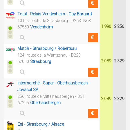
Total - Relais Vendenheim - Guy Burgard
10 bis, route de Strasbourg - D263=N63
1.990
2.250
67550
Vendenheim
Match - Strasbourg / Robertsau
124, route de la Wantzenau - D223
2.089
2.329
67000
Strasbourg
Intermarché - Super - Oberhausbergen -
Jovasal SA
256, route de Mittelhausbergen - D31
2.089
2.329
67205
Oberhausbergen
Eni - Strasbourg / Alsace