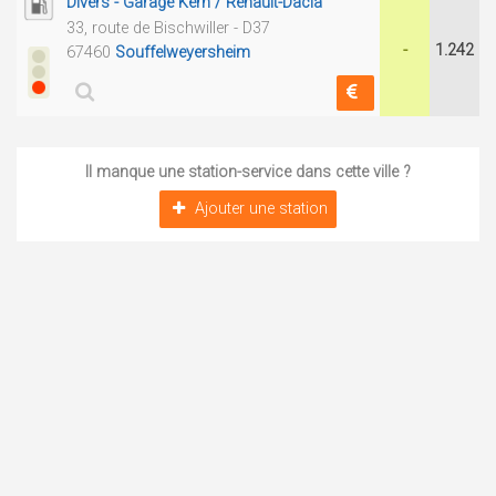
Divers - Garage Kern / Renault-Dacia
33, route de Bischwiller - D37
-
1.242
67460
Souffelweyersheim
Il manque une station-service dans cette ville ?
Ajouter une station