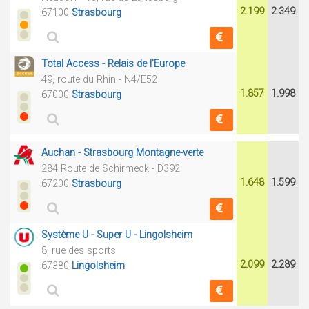
2.199
2.349
67100
Strasbourg
Total Access - Relais de l'Europe
49, route du Rhin - N4/E52
1.857
1.998
67000
Strasbourg
Auchan - Strasbourg Montagne-verte
284 Route de Schirmeck - D392
1.648
1.599
67200
Strasbourg
Système U - Super U - Lingolsheim
8, rue des sports
2.099
2.289
67380
Lingolsheim