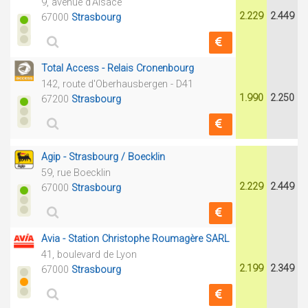
9, avenue d'Alsace
2.229
2.449
67000
Strasbourg
Total Access - Relais Cronenbourg
142, route d'Oberhausbergen - D41
1.990
2.250
67200
Strasbourg
Agip - Strasbourg / Boecklin
59, rue Boecklin
2.229
2.449
67000
Strasbourg
Avia - Station Christophe Roumagère SARL
41, boulevard de Lyon
2.199
2.349
67000
Strasbourg