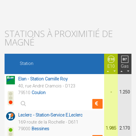
STATIONS À PROXIMITIÉ DE
MAGNÉ
Station
E10
Gas
Elan - Station Camille Roy
40, rue André Cramois - D123
-
1.250
79510
Coulon
Leclerc - Station-Service E.Leclerc
169 route de la Rochelle - D611
1.985
2.170
79000
Bessines