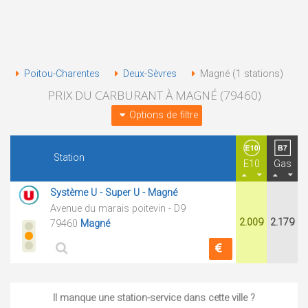
Poitou-Charentes
Deux-Sèvres
Magné (1 stations)
PRIX DU CARBURANT À MAGNÉ (79460)
Options de filtre
Station
E10
Gas
Système U - Super U - Magné
Avenue du marais poitevin - D9
2.009
2.179
79460
Magné
Il manque une station-service dans cette ville ?