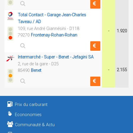
Total Contact - Garage Jean-Charles
Taveau / AD
109, rue André Giannésini - D118
-
1.920
79270
Frontenay-Rohan-Rohan
Intermarché - Super - Benet - Jefagini SA
2, rue de la gare - D25
-
2.155
85490
Benet
Prix du carburant
Econonomies
Communauté & Actu