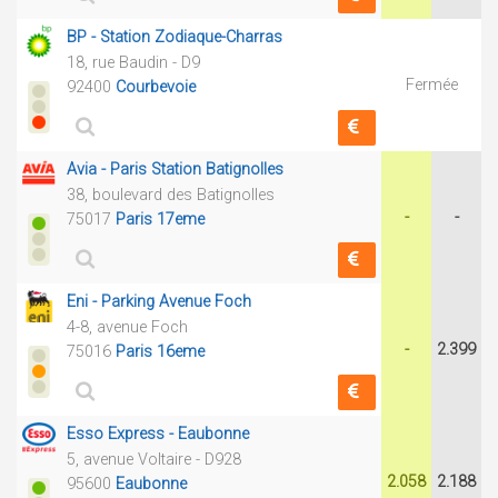
BP - Station Zodiaque-Charras
18, rue Baudin - D9
Fermée
92400
Courbevoie
Avia - Paris Station Batignolles
38, boulevard des Batignolles
-
-
75017
Paris 17eme
Eni - Parking Avenue Foch
4-8, avenue Foch
-
2.399
75016
Paris 16eme
Esso Express - Eaubonne
5, avenue Voltaire - D928
2.058
2.188
95600
Eaubonne