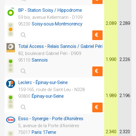
BP - Station Soisy / Hippodrome
59 bis, avenue Kellermann - D109
2.089
2.289
95230
Soisy-sous-Montmorency
Total Access - Relais Sannois / Gabriel Péri
82, boulevard Gabriel Péri - D909
1.990
2.226
95110
Sannois
Leclerc - Épinay-sur-Seine
159-165, route de Saint-Leu - N328
1.989
2.196
93800
Épinay-sur-Seine
Esso - Synergie - Porte d'Asnières
5, avenue de la Porte d'Asnières
2.340
2.320
75017
Paris 17eme