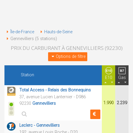
Île-de-France
Hauts-de-Seine
Gennevilliers (5 stations)
PRIX DU CARBURANT À GENNEVILLIERS (92230)
Options de filtre
Station
E10
Gas
Total Access - Relais des Bonnequins
37, avenue Lucien Lanternier - D986
1.990
2.239
92230
Gennevilliers
Leclerc - Gennevilliers
192, avenue Louis Roche - D20