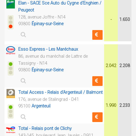
Elan - SACE Sce Auto du Cygne d'Enghien /
Peugeot
128, avenue Joffre - N14
-
1.650
93800
Épinay-sur-Seine
Esso Express - Les Maréchaux
86, avenue du maréchal de Lattre de
Tassigny - N14
2.042
2.208
93800
Épinay-sur-Seine
Total Access - Relais d'Argenteuil / Balmont
176, avenue de Stalingrad - D41
1.990
2.233
95100
Argenteuil
Total - Relais pont de Clichy
143-145, boulevard Jean Jaurès - D911