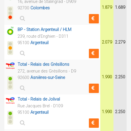
16, avenue de Stalingrad - D909
1.879
1.689
92700
Colombes
BP - Station Argenteuil / HLM
239, route d'Enghien - D311
2.079
2.279
95100
Argenteuil
Total - Relais des Grésillons
272, avenue des Grésillons - D9
1.990
2.250
92600
Asnières-sur-Seine
Total - Relais de Jolival
Rue Jacques Brel - D109
1.990
2.250
95100
Argenteuil