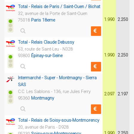
Total - Relais de Paris / Saint-Ouen / Bichat
32, avenue de la Porte de Saint-Ouen
1.990
2.250
75018
Paris 18eme
Total - Relais Claude Debussy
53, route de Saint-Leu - N328
1.990
2.250
93800
Épinay-sur-Seine
Intermarché - Super - Montmagny - Sierra
SAS
C.C. Les Sablons - 136, rue Jules Ferry
2.097
2.197
95360
Montmagny
Total - Relais de Soisy-sous-Montmorency
20, avenue de Paris - D928
1.990
2.250
95230
Soisy-sous-Montmorency