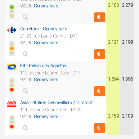
2.100
2.279
92230
Gennevilliers
Carrefour - Gennevilliers
21-23, rue Louis Calmel - D11
2.121
2.199
92230
Gennevilliers
Elf - Relais des Agnettes
113, avenue Laurent Cély - D17
1.694
1.596
92230
Gennevilliers
Avia - Station Gennevilliers / Girardot
111, avenue Gabriel Péri - D109
2.159
2.109
92230
Gennevilliers