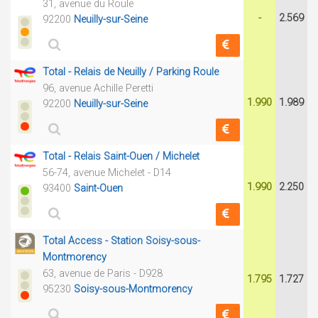
31, avenue du Roule
-
2.569
92200
Neuilly-sur-Seine
Total - Relais de Neuilly / Parking Roule
96, avenue Achille Peretti
1.990
1.989
92200
Neuilly-sur-Seine
Total - Relais Saint-Ouen / Michelet
56-74, avenue Michelet - D14
1.990
2.250
93400
Saint-Ouen
Total Access - Station Soisy-sous-
Montmorency
63, avenue de Paris - D928
1.795
1.727
95230
Soisy-sous-Montmorency