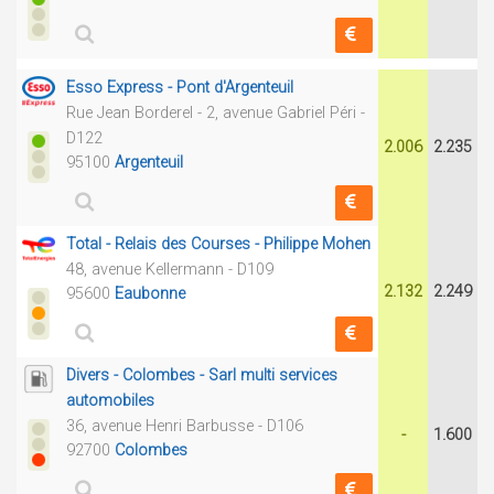
Esso Express - Pont d'Argenteuil
Rue Jean Borderel - 2, avenue Gabriel Péri -
D122
2.006
2.235
95100
Argenteuil
Total - Relais des Courses - Philippe Mohen
48, avenue Kellermann - D109
2.132
2.249
95600
Eaubonne
Divers - Colombes - Sarl multi services
automobiles
36, avenue Henri Barbusse - D106
-
1.600
92700
Colombes