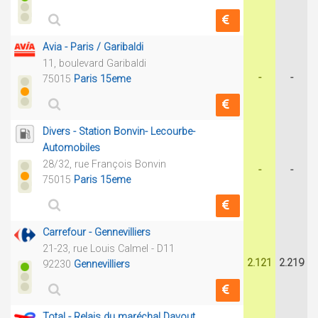
Avia - Paris / Garibaldi
11, boulevard Garibaldi
-
-
75015
Paris 15eme
Divers - Station Bonvin- Lecourbe-
Automobiles
28/32, rue François Bonvin
-
-
75015
Paris 15eme
Carrefour - Gennevilliers
21-23, rue Louis Calmel - D11
2.121
2.219
92230
Gennevilliers
Total - Relais du maréchal Davout