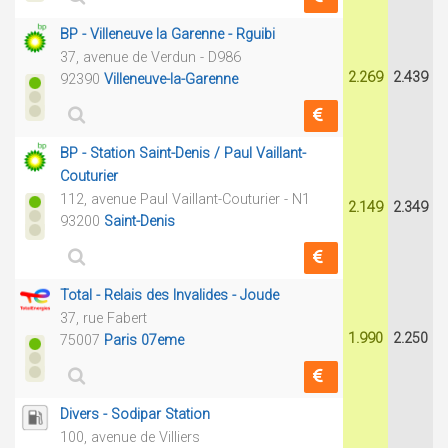
BP - Villeneuve la Garenne - Rguibi
37, avenue de Verdun - D986
2.269
2.439
92390
Villeneuve-la-Garenne
BP - Station Saint-Denis / Paul Vaillant-
Couturier
112, avenue Paul Vaillant-Couturier - N1
2.149
2.349
93200
Saint-Denis
Total - Relais des Invalides - Joude
37, rue Fabert
1.990
2.250
75007
Paris 07eme
Divers - Sodipar Station
100, avenue de Villiers