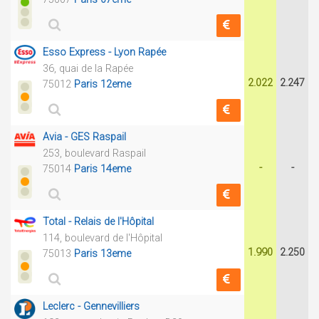
Esso Express - Lyon Rapée
36, quai de la Rapée
2.022
2.247
75012
Paris 12eme
Avia - GES Raspail
253, boulevard Raspail
-
-
75014
Paris 14eme
Total - Relais de l'Hôpital
114, boulevard de l'Hôpital
1.990
2.250
75013
Paris 13eme
Leclerc - Gennevilliers