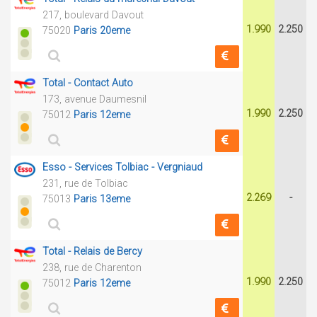
217, boulevard Davout
1.990
2.250
75020
Paris 20eme
Total - Contact Auto
173, avenue Daumesnil
1.990
2.250
75012
Paris 12eme
Esso - Services Tolbiac - Vergniaud
231, rue de Tolbiac
2.269
-
75013
Paris 13eme
Total - Relais de Bercy
238, rue de Charenton
1.990
2.250
75012
Paris 12eme