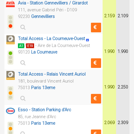
Avia - Station Gennevilliers / Girardot
111, avenue Gabriel Péri - D109
2.159
2.109
92230
Gennevilliers
Total Access - La Courneuve-Ouest
/
- Aire de La Courneuve-Ouest
A1
E19
1.990
1.990
93120
La Courneuve
Total Access - Relais Vincent Auriol
181, boulevard Vincent Auriol
1.990
2.250
75013
Paris 13eme
Esso - Station Parking d'Arc
85, rue Jeanne d'Arc
2.069
2.309
75013
Paris 13eme