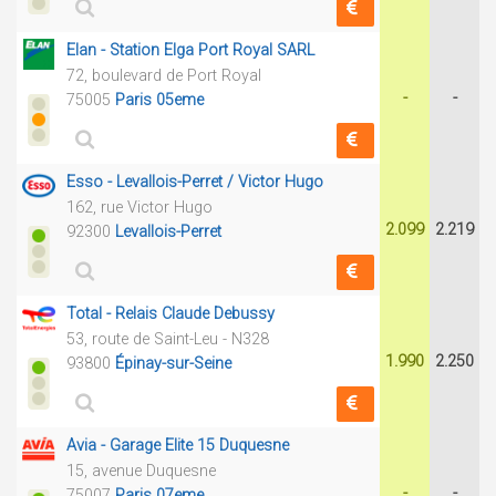
Elan - Station Elga Port Royal SARL
72, boulevard de Port Royal
-
-
75005
Paris 05eme
Esso - Levallois-Perret / Victor Hugo
162, rue Victor Hugo
2.099
2.219
92300
Levallois-Perret
Total - Relais Claude Debussy
53, route de Saint-Leu - N328
1.990
2.250
93800
Épinay-sur-Seine
Avia - Garage Elite 15 Duquesne
15, avenue Duquesne
-
-
75007
Paris 07eme