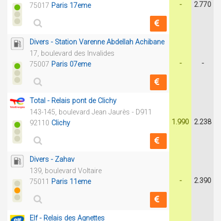
-
2.770
75017
Paris 17eme
Divers - Station Varenne Abdellah Achibane
17, boulevard des Invalides
-
-
75007
Paris 07eme
Total - Relais pont de Clichy
143-145, boulevard Jean Jaurès - D911
1.990
2.238
92110
Clichy
Divers - Zahav
139, boulevard Voltaire
-
2.390
75011
Paris 11eme
Elf - Relais des Agnettes