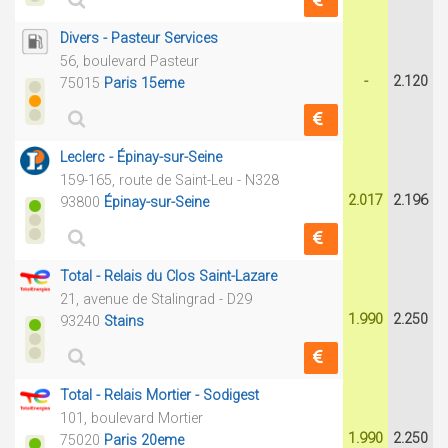
Divers - Pasteur Services
56, boulevard Pasteur
-
2.120
75015
Paris 15eme
Leclerc - Épinay-sur-Seine
159-165, route de Saint-Leu - N328
2.017
2.196
93800
Épinay-sur-Seine
Total - Relais du Clos Saint-Lazare
21, avenue de Stalingrad - D29
1.990
2.250
93240
Stains
Total - Relais Mortier - Sodigest
101, boulevard Mortier
1.990
2.250
75020
Paris 20eme