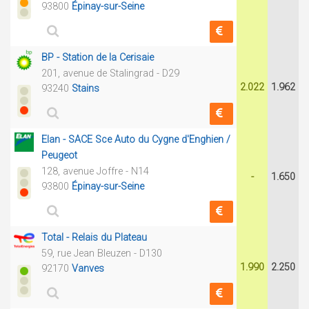
93800
Épinay-sur-Seine
BP - Station de la Cerisaie
201, avenue de Stalingrad - D29
2.022
1.962
93240
Stains
Elan - SACE Sce Auto du Cygne d'Enghien /
Peugeot
128, avenue Joffre - N14
-
1.650
93800
Épinay-sur-Seine
Total - Relais du Plateau
59, rue Jean Bleuzen - D130
1.990
2.250
92170
Vanves