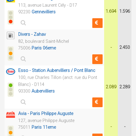
113, avenue Laurent Cély - D17
1.694
1.596
92230
Gennevilliers
Divers - Zahav
82, boulevard Saint-Michel
-
2.450
75006
Paris 06eme
Esso - Station Aubervilliers / Pont Blanc
100, rue Charles Tillon (anct. rue du Pont
Blanc) - D114
2.089
2.289
93300
Aubervilliers
Avia - Paris Philippe Auguste
127, avenue Philippe Auguste
-
-
75011
Paris 11eme