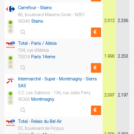
Carrefour - Stains
80, boulevard Maxime Gorki - N301
2.012
2.236
93240
Stains
Total - Paris / Alésia
154, rue d'Alésia
1.990
2.250
75014
Paris 14eme
Intermarché - Super - Montmagny - Sierra
SAS
C.C. Les Sablons - 136, rue Jules Ferry
2.097
2.197
95360
Montmagny
Total - Relais du Bel Air
55, boulevard de Picpus