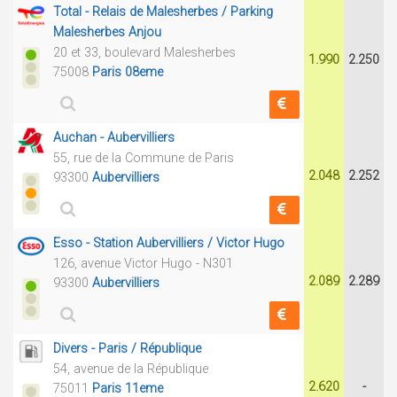
Total - Relais de Malesherbes / Parking
Malesherbes Anjou
20 et 33, boulevard Malesherbes
1.990
2.250
75008
Paris 08eme
Auchan - Aubervilliers
55, rue de la Commune de Paris
2.048
2.252
93300
Aubervilliers
Esso - Station Aubervilliers / Victor Hugo
126, avenue Victor Hugo - N301
2.089
2.289
93300
Aubervilliers
Divers - Paris / République
54, avenue de la République
2.620
-
75011
Paris 11eme