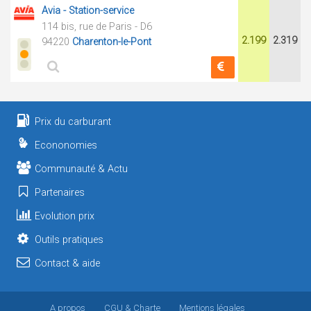
Avia - Station-service
114 bis, rue de Paris - D6
2.199
2.319
94220
Charenton-le-Pont
Prix du carburant
Econonomies
Communauté & Actu
Partenaires
Evolution prix
Outils pratiques
Contact & aide
A propos
CGU
& Charte
Mentions légales