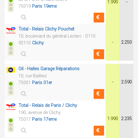
1.990
-
75019
Paris 19eme
Total - Relais Clichy Pouchet
10, boulevard du général Leclerc - D110
-
2.250
92110
Clichy
Oil - Halles Garage Réparations
10, rue Bailleul
-
2.590
75001
Paris 01er
Total - Relais de Paris / Clichy
190, avenue de Clichy
1.990
2.235
75017
Paris 17eme