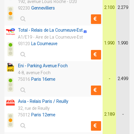
192, avenue Louis Roche - D20
2.100
2.279
92230
Gennevilliers
Total - Relais de La Courneuve-Est
A1/E19 - Aire de La Courneuve-Est
1.990
1.990
93120
La Courneuve
Eni - Parking Avenue Foch
4-8, avenue Foch
-
2.499
75016
Paris 16eme
Avia - Relais Paris / Reuilly
32, rue de Reuilly
2.189
-
75012
Paris 12eme