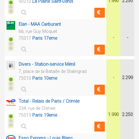
1.990
2.250
93210
La Plaine Saint-Denis
Elan - MAA Carburant
66, rue Guy Moquet
-
-
75017
Paris 17eme
Divers - Station-service Ménil
7, place de la Bataille de Stalingrad
-
2.299
75010
Paris 10eme
Total - Relais de Paris / Crimée
234, rue de Crimée
1.990
2.250
75019
Paris 19eme
Esso Express - Louis Blanc