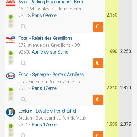
Avia - Parking Haussmann - Berri
163-164, boulevard Haussmann
2.150
-
75008
Paris 08eme
Total - Relais des Grésillons
272, avenue des Grésillons - D9
1.990
2.250
92600
Asnières-sur-Seine
Esso - Synergie - Porte d'Asnières
5, avenue de la Porte d'Asnières
2.340
2.320
75017
Paris 17eme
Leclerc - Levallois-Perret Eiffel
Station : Boulevard du fort de Vaux
1.939
2.079
75017
Paris 17eme