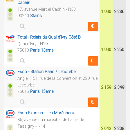
Cachin
17, avenue Marcel Cachin - N301
1.990
2.236
93240
Stains
Total - Relais du Quai d'Ivry Côté B
Quai d'Ivry - N19
1.990
2.250
75013
Paris 13eme
Esso - Station Paris / Lecourbe
Angle : 151, rue de la convention et 229, rue
Lecourbe
2.159
2.349
75015
Paris 15eme
Esso Express - Les Maréchaux
86, avenue du maréchal de Lattre de
Tassigny - N14
2.042
2.208