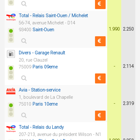
Total - Relais Saint-Ouen / Michelet
56-74, avenue Michelet - D14
1.990
2.250
93400
Saint-Ouen
Divers - Garage Renault
20, rue Clauzel
-
2.114
75009
Paris 09eme
Avia - Station-service
1, boulevard de La Chapelle
-
2.319
75010
Paris 10eme
Total - Relais du Landy
207-213, avenue du président Wilson - N1