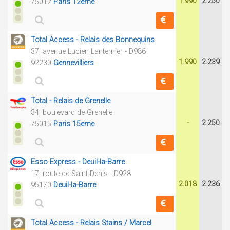
1.990
2.250
75012
Paris 12eme
Total Access - Relais des Bonnequins
37, avenue Lucien Lanternier - D986
1.990
2.239
92230
Gennevilliers
Total - Relais de Grenelle
34, boulevard de Grenelle
-
2.250
75015
Paris 15eme
Esso Express - Deuil-la-Barre
17, route de Saint-Denis - D928
2.018
2.236
95170
Deuil-la-Barre
Total Access - Relais Stains / Marcel