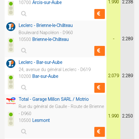
1.990
2.238
10700
Arcis-sur-Aube
Leclerc - Brienne-le-Château
Boulevard Napoléon - D960
-
2.289
10500
Brienne-le-Château
Leclerc - Bar-sur-Aube
24, avenue du général Leclerc - D619
2.079
2.289
10200
Bar-sur-Aube
Total - Garage Millon SARL / Motrio
Rue du général de Gaulle - Route de Brienne
- D960
1.990
2.250
10500
Lesmont