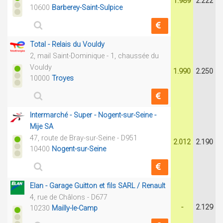
1.989
2.222
10600
Barberey-Saint-Sulpice
Total - Relais du Vouldy
2, mail Saint-Dominique - 1, chaussée du
Vouldy
1.990
2.250
10000
Troyes
Intermarché - Super - Nogent-sur-Seine -
Mije SA
47, route de Bray-sur-Seine - D951
2.012
2.190
10400
Nogent-sur-Seine
Elan - Garage Guitton et fils SARL / Renault
4, rue de Châlons - D677
-
2.129
10230
Mailly-le-Camp