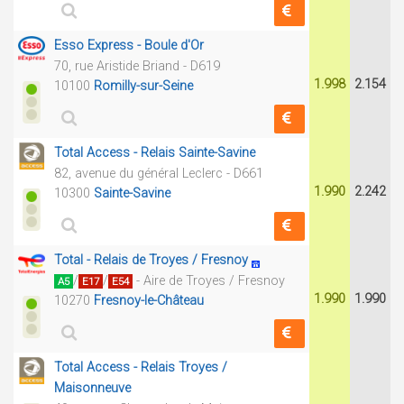
Esso Express - Boule d'Or
70, rue Aristide Briand - D619
1.998
2.154
10100
Romilly-sur-Seine
Total Access - Relais Sainte-Savine
82, avenue du général Leclerc - D661
1.990
2.242
10300
Sainte-Savine
Total - Relais de Troyes / Fresnoy
/
/
- Aire de Troyes / Fresnoy
A5
E17
E54
1.990
1.990
10270
Fresnoy-le-Château
Total Access - Relais Troyes /
Maisonneuve