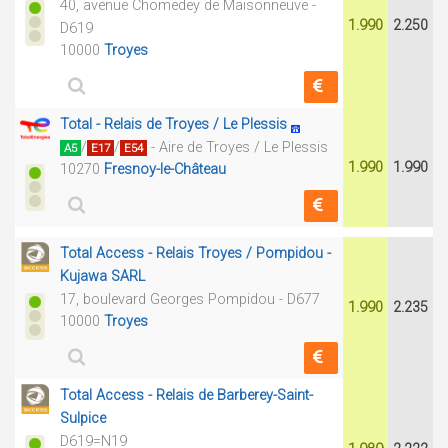
40, avenue Chomedey de Maisonneuve -
1.990
2.250
D619
10000
Troyes
Total - Relais de Troyes / Le Plessis
/
/
- Aire de Troyes / Le Plessis
A5
E17
E54
1.990
1.990
10270
Fresnoy-le-Château
Total Access - Relais Troyes / Pompidou -
Kujawa SARL
17, boulevard Georges Pompidou - D677
1.990
2.235
10000
Troyes
Total Access - Relais de Barberey-Saint-
Sulpice
D619=N19