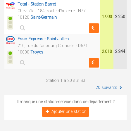
Total - Station Barret
Chevillèle - 184, route d'Auxerre - N77
1.990
2.250
10120
Saint-Germain
Esso Express - Saint-Jullien
210, rue du faubourg Croncels - D671
2.010
2.244
10000
Troyes
Station 1 à 20 sur 83
20 suivants
Il manque une station-service dans ce département ?
Ajouter une station