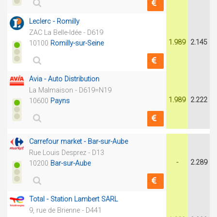
Leclerc - Romilly
ZAC La Belle-Idée - D619
1.989
2.145
10100
Romilly-sur-Seine
Avia - Auto Distribution
La Malmaison - D619=N19
1.989
2.222
10600
Payns
Carrefour market - Bar-sur-Aube
Rue Louis Desprez - D13
-
2.289
10200
Bar-sur-Aube
Total - Station Lambert SARL
9, rue de Brienne - D441