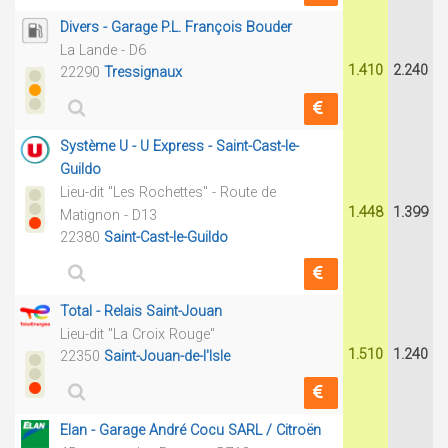
Divers - Garage P.L. François Bouder
La Lande - D6
1.410
2.240
22290
Tressignaux
Système U - U Express - Saint-Cast-le-
Guildo
Lieu-dit "Les Rochettes" - Route de
1.448
1.399
Matignon - D13
22380
Saint-Cast-le-Guildo
Total - Relais Saint-Jouan
Lieu-dit "La Croix Rouge"
1.510
1.240
22350
Saint-Jouan-de-l'Isle
Elan - Garage André Cocu SARL / Citroën