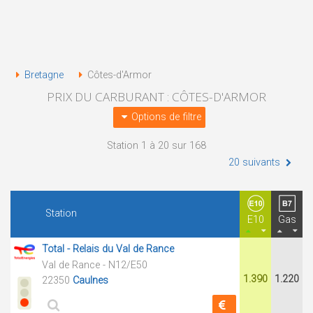
Bretagne
Côtes-d'Armor
PRIX DU CARBURANT : CÔTES-D'ARMOR
Options de filtre
Station 1 à 20 sur 168
20 suivants
Station
E10
Gas
Total - Relais du Val de Rance
Val de Rance - N12/E50
1.390
1.220
22350
Caulnes