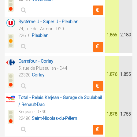
Système U - Super U - Pleubian
24, rue de l'Armor - D20
1.865
2.189
22610
Pleubian
Carrefour - Corlay
5, rue de Plussulien - D44
1.876
1.855
22320
Corlay
Total - Relais Kerjean - Garage de Soulabail
/ Renault-Dac
Kerjean - D790
1.878
1.755
22480
Saint-Nicolas-du-Pélem