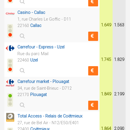
Casino - Callac
1, rue Charles Le Goffic - D11
1.649
1.563
22160
Callac
Carrefour - Express - Uzel
Rue du parc Mail
1.745
1.829
22460
Uzel
Carrefour market - Plouagat
34, rue de Saint-Brieuc - D712
1.849
2.199
22170
Plouagat
Total Access - Relais de Coëtmieux
27, rue de Bel Air - N12/E50/E401
1.864
2.090
22400
Coëtmieux