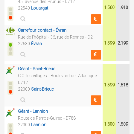
45, avenue des Prunus - D712
1.560
1.910
22540
Louargat
Carrefour contact - Évran
Rue de l'hôpital - 36, rue de Rennes - D2
1.599
2.199
22630
Évran
Géant - Saint-Brieuc
C.C. les villages - Boulevard de l'Atlantique -
D712
1.599
1.518
22000
Saint-Brieuc
Géant - Lannion
Route de Perros-Guirec - D788
1.600
1.509
22300
Lannion