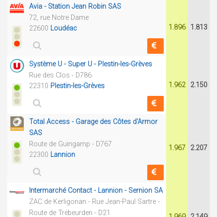
Avia - Station Jean Robin SAS
72, rue Notre Dame
1.896
1.813
22600
Loudéac
Système U - Super U - Plestin-les-Grèves
Rue des Clos - D786
1.962
2.150
22310
Plestin-les-Grèves
Total Access - Garage des Côtes d'Armor
SAS
Route de Guingamp - D767
1.967
2.207
22300
Lannion
Intermarché Contact - Lannion - Sernion SA
ZAC de Kerligonan - Rue Jean-Paul Sartre -
Route de Trébeurden - D21
1.969
2.149