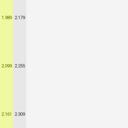
1.989
2.179
2.099
2.255
2.161
2.309