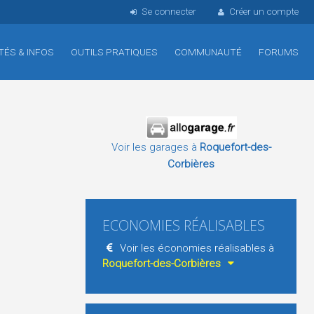
Se connecter
Créer un compte
TÉS & INFOS
OUTILS PRATIQUES
COMMUNAUTÉ
FORUMS
Voir les garages à
Roquefort-des-
Corbières
ECONOMIES RÉALISABLES
Voir les économies réalisables à
Roquefort-des-Corbières