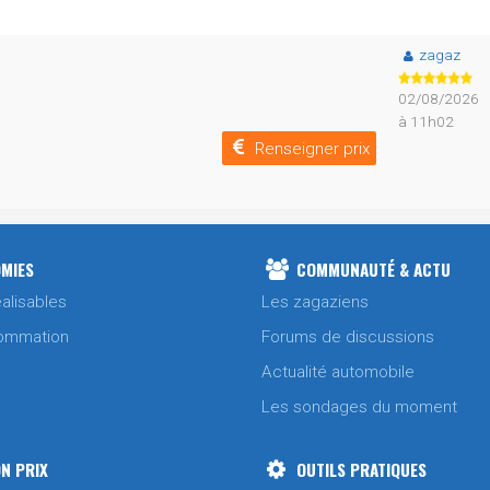
zagaz
02/08/2026
à 11h02
Renseigner prix
MIES
COMMUNAUTÉ & ACTU
alisables
Les zagaziens
ommation
Forums de discussions
Actualité automobile
Les sondages du moment
N PRIX
OUTILS PRATIQUES