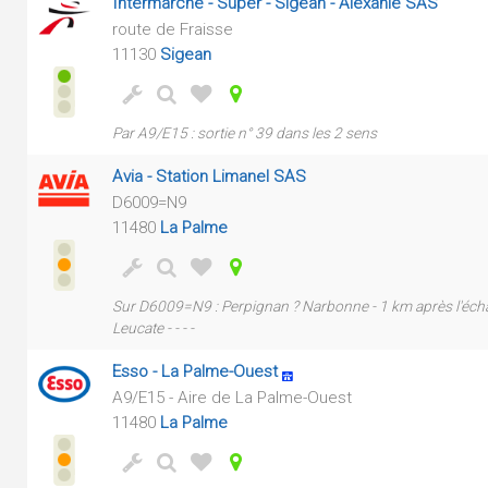
Intermarché - Super - Sigean - Alexanie SAS
route de Fraisse
11130
Sigean
Par A9/E15 : sortie n° 39 dans les 2 sens
Avia - Station Limanel SAS
D6009=N9
11480
La Palme
Sur D6009=N9 : Perpignan ? Narbonne - 1 km après l'écha
Leucate - - - -
Esso - La Palme-Ouest
A9/E15 - Aire de La Palme-Ouest
11480
La Palme