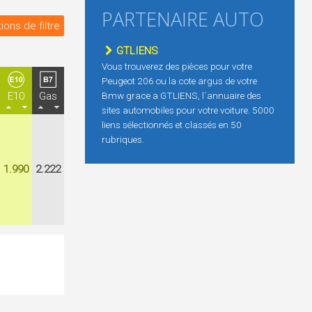
PARTENAIRE AUTO
ions de filtre
GTLIENS
Vous trouverez des pièces pour votre
Peugeot 206 ou la cote argus de votre
E10
Gas
Bmw grace a GTLIENS, l´annuaire des
sites automobiles pour votre voiture. 5000
liens sélectionnés et classés en 50
rubriques.
1.990
2.222