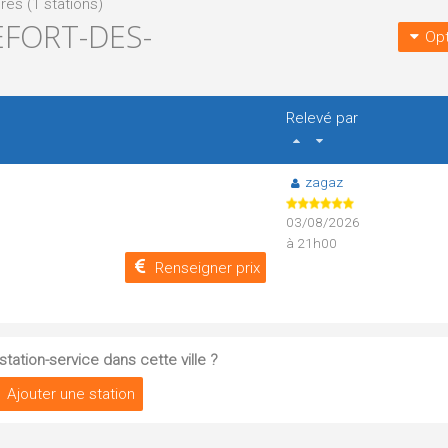
es (1 stations)
FORT-DES-
Opt
Relevé par
zagaz
03/08/2026
à 21h00
Renseigner prix
tation-service dans cette ville ?
Ajouter une station