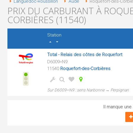
Languedoc-Roussillon
Aude
Roquefort-des-Corbièr
PRIX DU CARBURANT À ROQUE
CORBIÈRES (11540)
Station
Total - Relais des côtes de Roquefort
D6009=N9
11540
Roquefort-des-Corbières
Sur D6009=N9 : sens Narbonne → Perpignan
Il manque une s