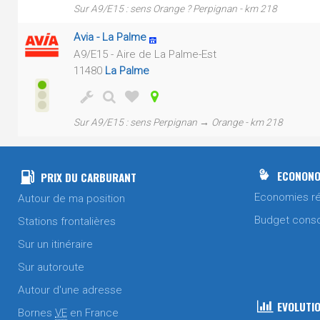
Sur A9/E15 : sens Orange ? Perpignan - km 218
Avia - La Palme
A9/E15 - Aire de La Palme-Est
11480
La Palme
Sur A9/E15 : sens Perpignan → Orange - km 218
ECONONO
PRIX DU CARBURANT
Economies ré
Autour de ma position
Budget cons
Stations frontalières
Sur un itinéraire
Sur autoroute
Autour d'une adresse
EVOLUTIO
Bornes
VE
en France