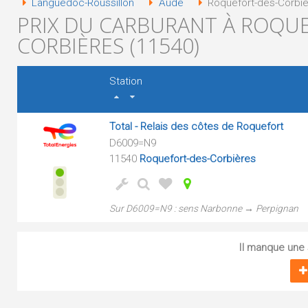
Languedoc-Roussillon
Aude
Roquefort-des-Corbièr
PRIX DU CARBURANT À ROQUE
CORBIÈRES (11540)
Station
Total - Relais des côtes de Roquefort
D6009=N9
11540
Roquefort-des-Corbières
Sur D6009=N9 : sens Narbonne → Perpignan
Il manque une s