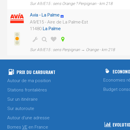
Sur A9/E15 : sens Orange ? Perpignan - km 218
Avia - La Palme
A9/E15 - Aire de La Palme-Est
11480
La Palme
Sur A9/E15 : sens Perpignan → Orange - km 218
ECONONO
PRIX DU CARBURANT
Economies ré
Autour de ma position
Budget cons
Stations frontalières
Sur un itinéraire
Sur autoroute
Autour d'une adresse
EVOLUTIO
Bornes
VE
en France