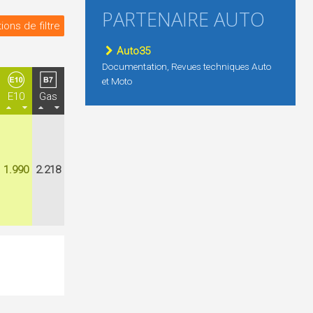
PARTENAIRE AUTO
ions de filtre
Auto35
Documentation, Revues techniques Auto
et Moto
E10
Gas
1.990
2.218