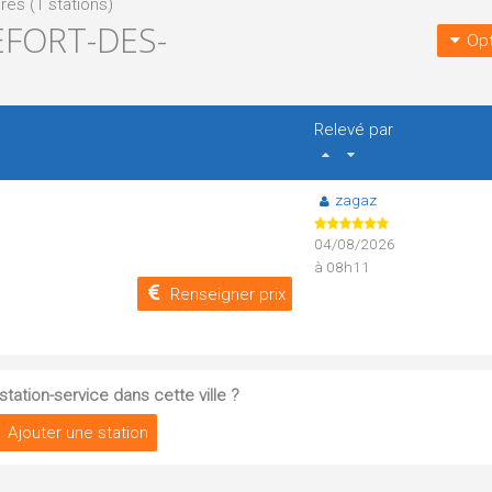
es (1 stations)
FORT-DES-
Opt
Relevé par
zagaz
04/08/2026
à 08h11
Renseigner prix
tation-service dans cette ville ?
Ajouter une station