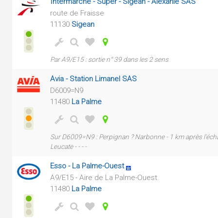
Intermarché - Super - Sigean - Alexanie SAS
route de Fraisse
11130
Sigean
Par A9/E15 : sortie n° 39 dans les 2 sens
Avia - Station Limanel SAS
D6009=N9
11480
La Palme
Sur D6009=N9 : Perpignan ? Narbonne - 1 km après l'écha
Leucate - - - -
Esso - La Palme-Ouest
A9/E15 - Aire de La Palme-Ouest
11480
La Palme