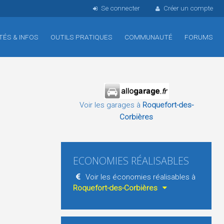
Se connecter
Créer un compte
TÉS & INFOS
OUTILS PRATIQUES
COMMUNAUTÉ
FORUMS
Voir les garages à
Roquefort-des-
Corbières
ECONOMIES RÉALISABLES
Voir les économies réalisables à
Roquefort-des-Corbières