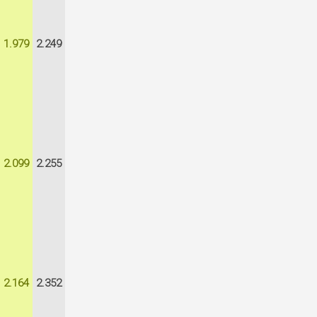
1.979
2.249
2.099
2.255
2.164
2.352