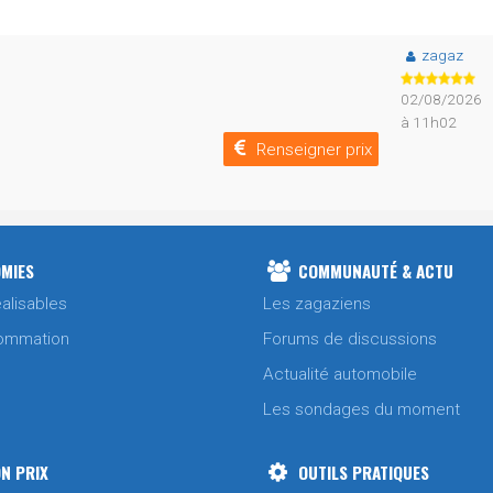
zagaz
02/08/2026
à 11h02
Renseigner prix
MIES
COMMUNAUTÉ & ACTU
alisables
Les zagaziens
ommation
Forums de discussions
Actualité automobile
Les sondages du moment
N PRIX
OUTILS PRATIQUES