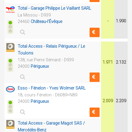
Total - Garage Philippe Le Vaillant SARL
La Missou - D939
-
1.990
24460
Château-l'Évêque
Total Access - Relais Périgueux / Le
Toulons
138, rue Pierre Sémard - D939
1.971
2.132
24000
Périgueux
Esso - Fénelon - Yves Wolmer SARL
18, cours Fénelon - D6089=N89
2.009
2.209
24000
Périgueux
Total Access - Garage Magot SAS /
Mercédès-Benz