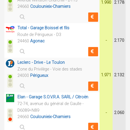
Avenue Winston Churchill - D113
1.990
2.178
24660
Coulounieix-Chamiers
Total - Garage Boissel et fils
Route de Périgueux - D3
-
2.170
24460
Agonac
Leclerc - Drive - Le Toulon
Zone du Privilège - Voie des stades
1.971
2.132
24000
Périgueux
Elan - Garage S.O.V.R.A. SARL / Citroën
72-74, avenue du général de Gaulle -
D6089=N89
-
2.060
24660
Coulounieix-Chamiers