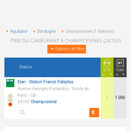
Aquitaine
Dordogne
Champcevinel (1 stations)
PRIX DU CARBURANT À CHAMPCEVINEL (24750)
Options de filtre
Station
E10
Gas
Elan - Station Franck Pateytas
Avenue Georges Pompidou - Route de
Paris - D8
-
1.990
24750
Champcevinel