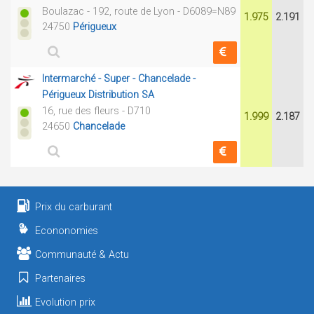
Boulazac - 192, route de Lyon - D6089=N89
1.975
2.191
24750
Périgueux
Intermarché - Super - Chancelade -
Périgueux Distribution SA
16, rue des fleurs - D710
1.999
2.187
24650
Chancelade
Prix du carburant
Econonomies
Communauté & Actu
Partenaires
Evolution prix