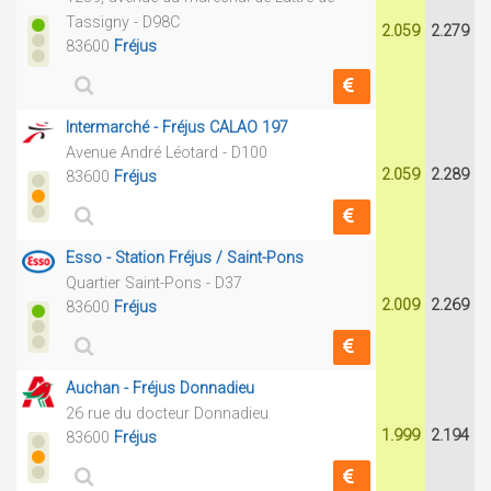
Tassigny - D98C
2.059
2.279
83600
Fréjus
Intermarché - Fréjus CALAO 197
Avenue André Léotard - D100
2.059
2.289
83600
Fréjus
Esso - Station Fréjus / Saint-Pons
Quartier Saint-Pons - D37
2.009
2.269
83600
Fréjus
Auchan - Fréjus Donnadieu
26 rue du docteur Donnadieu
1.999
2.194
83600
Fréjus