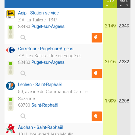
E10
Gas
Agip - Station-service
Z.A. La Tuilière - RN7
2.149
2.349
83480
Puget-sur-Argens
Carrefour - Puget-sur-Argens
Z.A. Les Salles - Rue de Fougères
2.016
2.232
83480
Puget-sur-Argens
Leclerc - Saint-Raphaël
50, avenue du Commandant Camille
Suzanne
1.999
2.208
83700
Saint-Raphaël
Auchan - Saint-Raphaël
1011, boulevard Jean Moulin