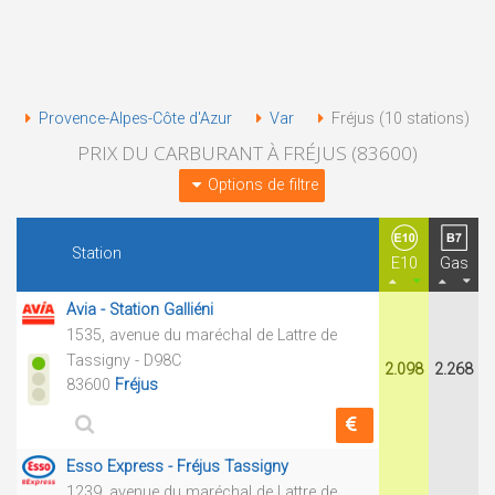
Provence-Alpes-Côte d'Azur
Var
Fréjus (10 stations)
PRIX DU CARBURANT À FRÉJUS (83600)
Options de filtre
Station
E10
Gas
Avia - Station Galliéni
1535, avenue du maréchal de Lattre de
Tassigny - D98C
2.098
2.268
83600
Fréjus
Esso Express - Fréjus Tassigny
1239, avenue du maréchal de Lattre de