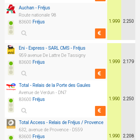
Auchan - Fréjus
Route nationale 98
1.999
2.250
83600
Fréjus
Eni - Express - SARL CMS - Fréjus
959 avenue De Lattre De Tassigny
1.999
2.179
83600
Fréjus
Total - Relais de la Porte des Gaules
Avenue de Verdun - DN7
1.990
2.250
83600
Fréjus
Total Access - Relais de Fréjus / Provence
632, avenue de Provence - D559
1.990
2.208
83600
Fréjus