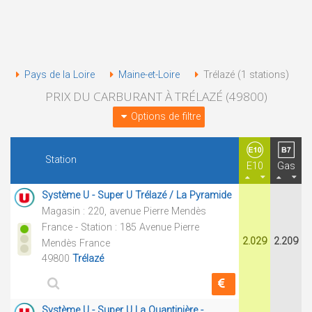
Pays de la Loire
Maine-et-Loire
Trélazé (1 stations)
PRIX DU CARBURANT À TRÉLAZÉ (49800)
Options de filtre
Station
E10
Gas
Système U - Super U Trélazé / La Pyramide
Magasin : 220, avenue Pierre Mendès
France - Station : 185 Avenue Pierre
2.029
2.209
Mendès France
49800
Trélazé
Système U - Super U La Quantinière -