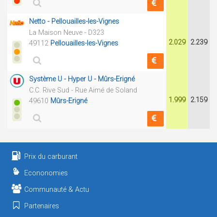
Netto - Pellouailles-les-Vignes
La Maison Neuve - D323
2.029
2.239
49112
Pellouailles-les-Vignes
Système U - Hyper U - Mûrs-Erigné
C.C. Rive Sud - Rue Aimé de Soland
1.999
2.159
49610
Mûrs-Erigné
Prix du carburant
Econonomies
Communauté & Actu
Partenaires