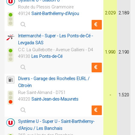
Système U - Station U
Route du Plessis Grammoire
2.029
2.189
49124
Saint-Barthélemy-d'Anjou
Intermarché - Super - Les Ponts-de-Cé -
Levgada SAS
C.C. La Guillebotte - Avenue Gallieni - D4
1.990
2.190
49130
Les Ponts-de-Cé
Divers - Garage des Rochelles EURL /
Citroën
Rue Saint-Almand - D751
-
1.520
49320
Saint-Jean-des-Mauvrets
Système U - Super U - Saint-Barthélemy-
d'Anjou / Les Banchais