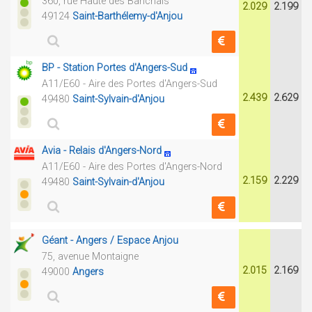
360, rue Haute des Banchais
2.029
2.199
49124
Saint-Barthélemy-d'Anjou
BP - Station Portes d'Angers-Sud
A11/E60 - Aire des Portes d'Angers-Sud
2.439
2.629
49480
Saint-Sylvain-d'Anjou
Avia - Relais d'Angers-Nord
A11/E60 - Aire des Portes d'Angers-Nord
2.159
2.229
49480
Saint-Sylvain-d'Anjou
Géant - Angers / Espace Anjou
75, avenue Montaigne
2.015
2.169
49000
Angers