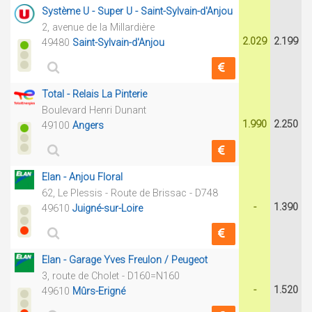
Système U - Super U - Saint-Sylvain-d'Anjou
2, avenue de la Millardière
2.029
2.199
49480
Saint-Sylvain-d'Anjou
Total - Relais La Pinterie
Boulevard Henri Dunant
1.990
2.250
49100
Angers
Elan - Anjou Floral
62, Le Plessis - Route de Brissac - D748
-
1.390
49610
Juigné-sur-Loire
Elan - Garage Yves Freulon / Peugeot
3, route de Cholet - D160=N160
-
1.520
49610
Mûrs-Erigné