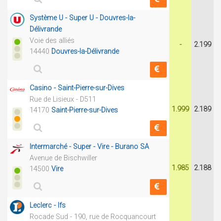
Système U - Super U - Douvres-la-
Délivrande
Voie des alliés
-
2.199
14440
Douvres-la-Délivrande
Casino - Saint-Pierre-sur-Dives
Rue de Lisieux - D511
1.999
2.189
14170
Saint-Pierre-sur-Dives
Intermarché - Super - Vire - Burano SA
Avenue de Bischwiller
1.985
2.188
14500
Vire
Leclerc - Ifs
Rocade Sud - 190, rue de Rocquancourt