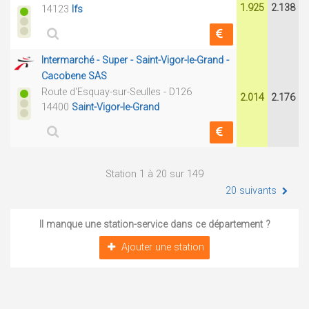
1.925
2.138
14123
Ifs
Intermarché - Super - Saint-Vigor-le-Grand -
Cacobene SAS
Route d'Esquay-sur-Seulles - D126
2.014
2.176
14400
Saint-Vigor-le-Grand
Station 1 à 20 sur 149
20 suivants
Il manque une station-service dans ce département ?
Ajouter une station