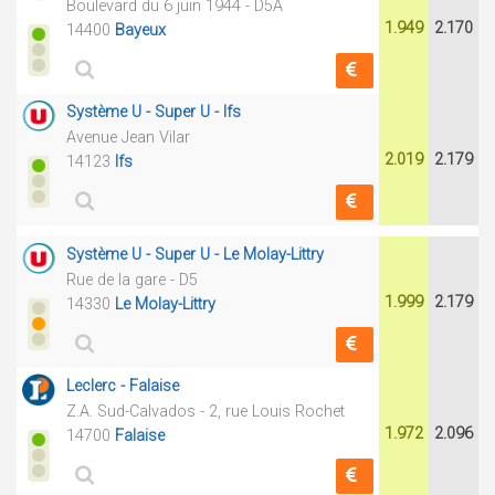
Boulevard du 6 juin 1944 - D5A
1.949
2.170
14400
Bayeux
Système U - Super U - Ifs
Avenue Jean Vilar
2.019
2.179
14123
Ifs
Système U - Super U - Le Molay-Littry
Rue de la gare - D5
1.999
2.179
14330
Le Molay-Littry
Leclerc - Falaise
Z.A. Sud-Calvados - 2, rue Louis Rochet
1.972
2.096
14700
Falaise