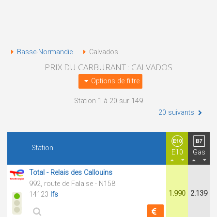
Basse-Normandie
Calvados
PRIX DU CARBURANT : CALVADOS
Options de filtre
Station 1 à 20 sur 149
20 suivants
Station
E10
Gas
Total - Relais des Callouins
992, route de Falaise - N158
1.990
2.139
14123
Ifs