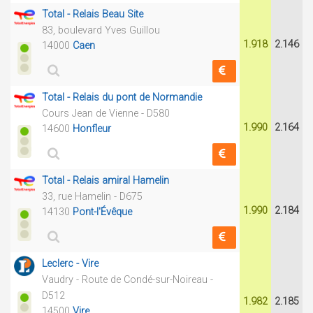
Total - Relais Beau Site
83, boulevard Yves Guillou
1.918
2.146
14000
Caen
Total - Relais du pont de Normandie
Cours Jean de Vienne - D580
1.990
2.164
14600
Honfleur
Total - Relais amiral Hamelin
33, rue Hamelin - D675
1.990
2.184
14130
Pont-l'Évêque
Leclerc - Vire
Vaudry - Route de Condé-sur-Noireau -
D512
1.982
2.185
14500
Vire