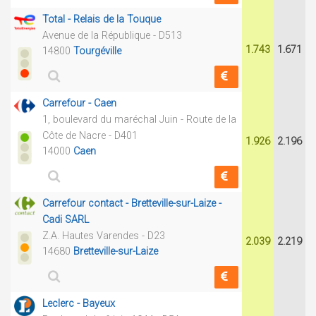
Total - Relais de la Touque
Avenue de la République - D513
1.743
1.671
14800
Tourgéville
Carrefour - Caen
1, boulevard du maréchal Juin - Route de la
Côte de Nacre - D401
1.926
2.196
14000
Caen
Carrefour contact - Bretteville-sur-Laize -
Cadi SARL
Z.A. Hautes Varendes - D23
2.039
2.219
14680
Bretteville-sur-Laize
Leclerc - Bayeux