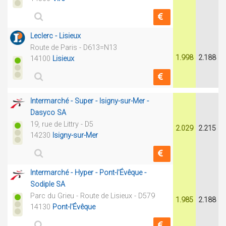
Leclerc - Lisieux
Route de Paris - D613=N13
1.998
2.188
14100
Lisieux
Intermarché - Super - Isigny-sur-Mer -
Dasyco SA
19, rue de Littry - D5
2.029
2.215
14230
Isigny-sur-Mer
Intermarché - Hyper - Pont-l'Évêque -
Sodiple SA
Parc du Grieu - Route de Lisieux - D579
1.985
2.188
14130
Pont-l'Évêque