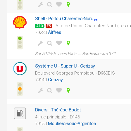
Shell - Poitou Charentes-Nord
/
- Aire de Poitou Charentes-Nord (Les ru
A10
E5
79230
Aiffres
Sur A10/E5 : sens Paris → Bordeaux - km 372
Système U - Super U - Cerizay
Boulevard Georges Pompidou - D960BIS
79140
Cerizay
Divers - Thérèse Bodet
4, rue principale - D146
79150
Moutiers-sous-Argenton