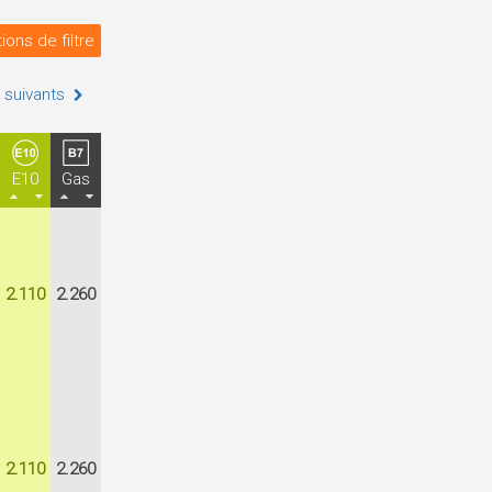
ions de filtre
 suivants
E10
Gas
2.110
2.260
2.110
2.260