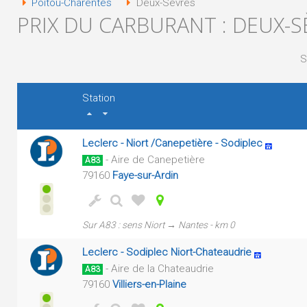
Poitou-Charentes
Deux-Sèvres
PRIX DU CARBURANT : DEUX-S
S
Station
Leclerc - Niort /Canepetière - Sodiplec
- Aire de Canepetière
A83
79160
Faye-sur-Ardin
Sur A83 : sens Niort → Nantes - km 0
Leclerc - Sodiplec Niort-Chateaudrie
- Aire de la Chateaudrie
A83
79160
Villiers-en-Plaine