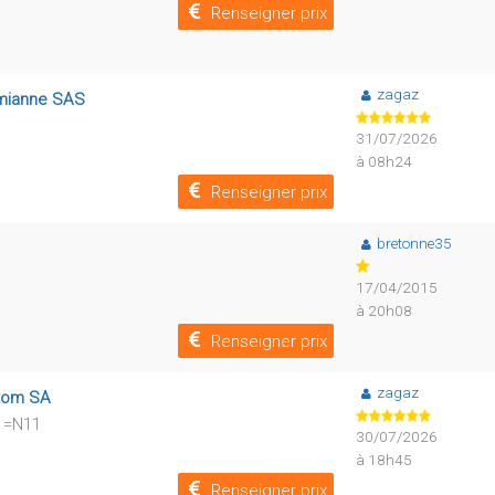
Renseigner prix
zagaz
amianne SAS
31/07/2026
à 08h24
Renseigner prix
bretonne35
17/04/2015
à 20h08
Renseigner prix
zagaz
ttom SA
11=N11
30/07/2026
à 18h45
Renseigner prix