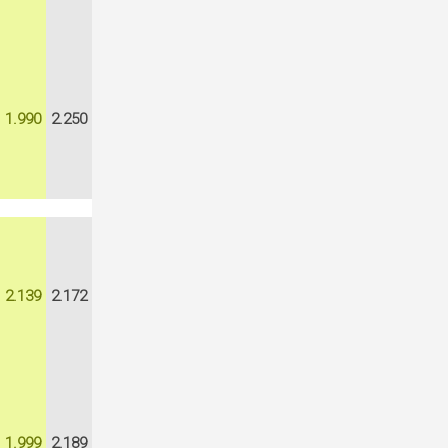
1.990
2.250
2.139
2.172
1.999
2.189