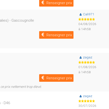
Renseigner prix
Cali971
alies) - Gascougnolle
04/08/2026
à 14h58
Renseigner prix
zagaz
01/08/2026
à 14h58
Renseigner prix
 ce prix nettement trop élevé.
zagaz
s - D46
30/07/2026