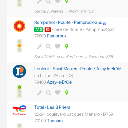
Sur A83 : Nantes → Niort - km 133
Rompetrol - Rouillé - Pamproux-Sud
/
- Aire de Rouillé - Pamproux-Sud
A10
E5
79800
Pamproux
Sur A10/E5 : sens Bordeaux → Paris - km 338
Leclerc - Saint-Maixent-l'Ecole / Azay-le-Brûlé
La Plaine d'Azia - D8
79400
Azay-le-Brûlé
Total - Les 3 Piliers
22-24, boulevard Jacques Ménard - D759
79100
Thouars