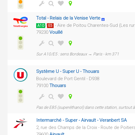
Total - Relais de la Venise Verte
/
- Aire de Poitou Charentes-Sud (Les rur
A10
E5
79230
Vouillé
Sur A10/E5 : sens Bordeaux → Paris - km 371
Système U - Super U - Thouars
Boulevard de Port Gentil - D938
79100
Thouars
Pas de E85 (superéthanol) dans cette station, surtout à
Intermarché - Super - Airvault - Veranbert SA
2, rue des Champs de la Croix - Route de Poitier
79600
Airvault