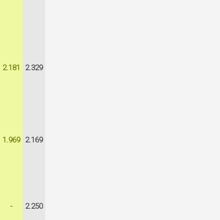
2.181
2.329
1.969
2.169
-
2.250