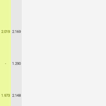
2.019
2.169
-
1.290
1.973
2.148