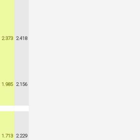
2.373
2.418
1.985
2.156
1.713
2.229