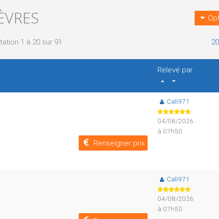
ÈVRES
Opt
tation 1 à 20 sur 91
20
Relevé par
Cali971
04/08/2026
à 07h50
Renseigner prix
Cali971
04/08/2026
à 07h50