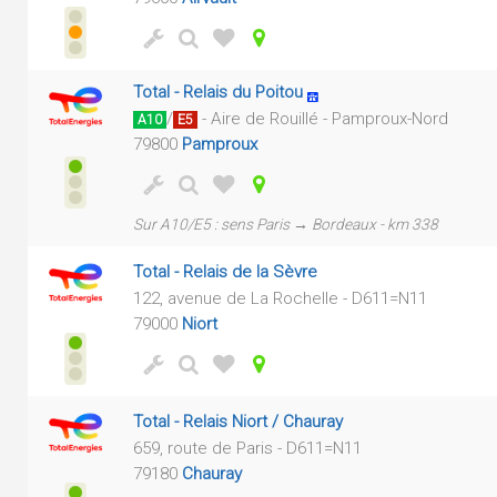
Total - Relais du Poitou
/
- Aire de Rouillé - Pamproux-Nord
A10
E5
79800
Pamproux
Sur A10/E5 : sens Paris → Bordeaux - km 338
Total - Relais de la Sèvre
122, avenue de La Rochelle - D611=N11
79000
Niort
Total - Relais Niort / Chauray
659, route de Paris - D611=N11
79180
Chauray