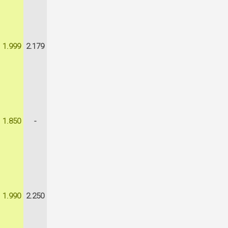
1.999
2.179
1.850
-
1.990
2.250