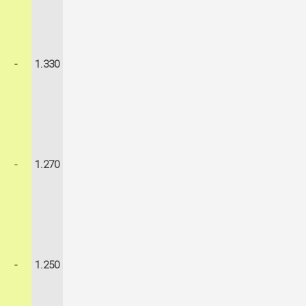
-
1.330
-
1.270
-
1.250