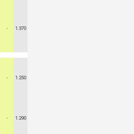
-
1.370
-
1.250
-
1.290