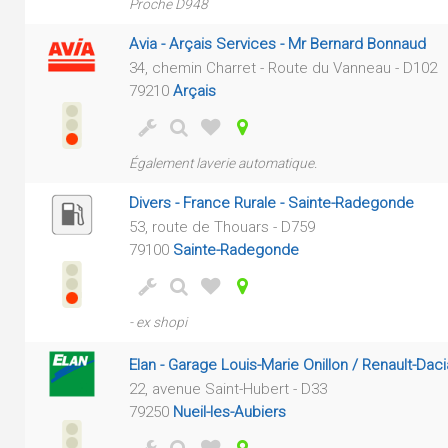
Proche D948
Avia - Arçais Services - Mr Bernard Bonnaud
34, chemin Charret - Route du Vanneau - D102
79210
Arçais
Également laverie automatique.
Divers - France Rurale - Sainte-Radegonde
53, route de Thouars - D759
79100
Sainte-Radegonde
- ex shopi
Elan - Garage Louis-Marie Onillon / Renault-Daci
22, avenue Saint-Hubert - D33
79250
Nueil-les-Aubiers