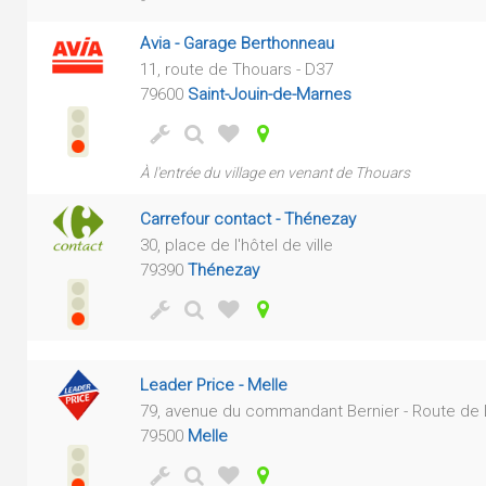
-
Avia - Garage Berthonneau
11, route de Thouars - D37
79600
Saint-Jouin-de-Marnes
À l'entrée du village en venant de Thouars
Carrefour contact - Thénezay
30, place de l'hôtel de ville
79390
Thénezay
Leader Price - Melle
79, avenue du commandant Bernier - Route de
79500
Melle