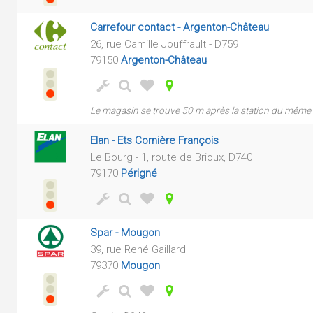
Carrefour contact - Argenton-Château
26, rue Camille Jouffrault - D759
79150
Argenton-Château
Le magasin se trouve 50 m après la station du même
Elan - Ets Cornière François
Le Bourg - 1, route de Brioux, D740
79170
Périgné
Spar - Mougon
39, rue René Gaillard
79370
Mougon