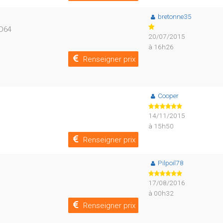
bretonne35
 D64
20/07/2015
à 16h26
Renseigner prix
Cooper
14/11/2015
à 15h50
Renseigner prix
Pilpoil78
17/08/2016
à 00h32
Renseigner prix