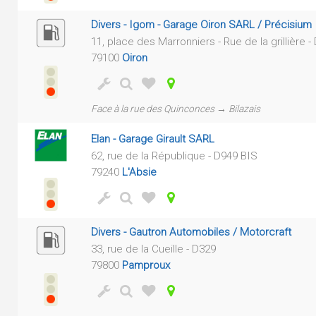
Divers - Igom - Garage Oiron SARL / Précisium
11, place des Marronniers - Rue de la grillière -
79100
Oiron
Face à la rue des Quinconces → Bilazais
Elan - Garage Girault SARL
62, rue de la République - D949 BIS
79240
L'Absie
Divers - Gautron Automobiles / Motorcraft
33, rue de la Cueille - D329
79800
Pamproux