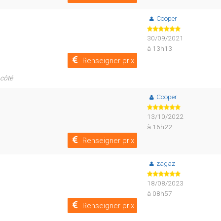
Cooper
30/09/2021
à 13h13
Renseigner prix
 côté
Cooper
13/10/2022
à 16h22
Renseigner prix
zagaz
18/08/2023
à 08h57
Renseigner prix