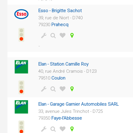
Esso - Brigitte Sachot
39, rue de Niort - D740
79230
Prahecq
-
Elan - Station Camille Roy
40, rue André Cramois - D123
79510
Coulon
Elan - Garage Garnier Automobiles SARL
33, avenue Jules Trinchot - D725
79350
Faye-l'Abbesse