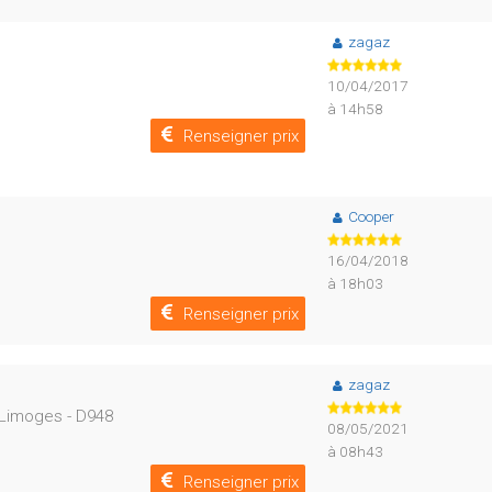
zagaz
10/04/2017
à 14h58
Renseigner prix
Cooper
16/04/2018
à 18h03
Renseigner prix
zagaz
 Limoges - D948
08/05/2021
à 08h43
Renseigner prix