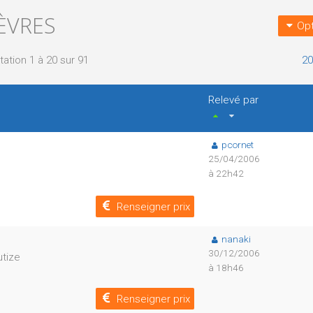
ÈVRES
Opt
tation 1 à 20 sur 91
20
Relevé par
pcornet
25/04/2006
à 22h42
Renseigner prix
nanaki
30/12/2006
utize
à 18h46
Renseigner prix