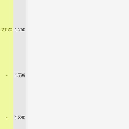
2.070
1.260
-
1.799
-
1.880