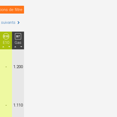
ions de filtre
 suivants
E10
Gas
-
1.200
-
1.110