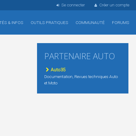
Se connecter
Créer un compte
TÉS & INFOS
OUTILS PRATIQUES
COMMUNAUTÉ
FORUMS
PARTENAIRE AUTO
Auto35
Documentation, Revues techniques Auto
et Moto