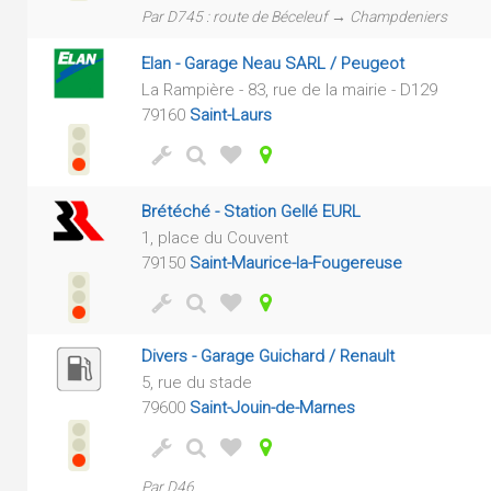
Par D745 : route de Béceleuf → Champdeniers
Elan - Garage Neau SARL / Peugeot
La Rampière - 83, rue de la mairie - D129
79160
Saint-Laurs
Brétéché - Station Gellé EURL
1, place du Couvent
79150
Saint-Maurice-la-Fougereuse
Divers - Garage Guichard / Renault
5, rue du stade
79600
Saint-Jouin-de-Marnes
Par D46