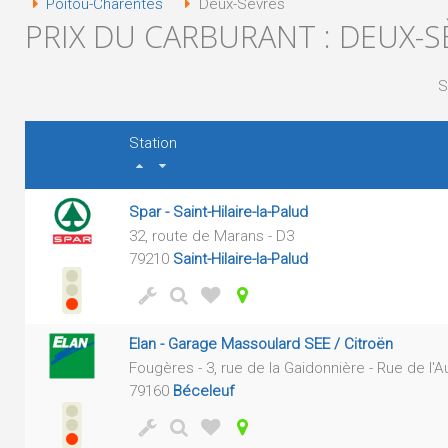
Poitou-Charentes
Deux-Sèvres
PRIX DU CARBURANT : DEUX-S
S
Station
Spar - Saint-Hilaire-la-Palud
32, route de Marans - D3
79210
Saint-Hilaire-la-Palud
Elan - Garage Massoulard SEE / Citroën
Fougères - 3, rue de la Gaidonnière - Rue de l'A
79160
Béceleuf