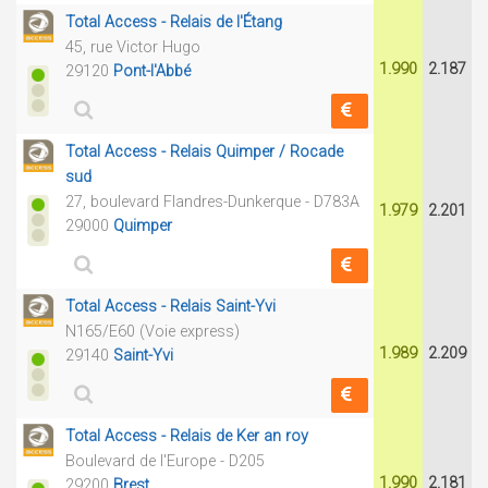
Total Access - Relais de l'Étang
45, rue Victor Hugo
1.990
2.187
29120
Pont-l'Abbé
Total Access - Relais Quimper / Rocade
sud
27, boulevard Flandres-Dunkerque - D783A
1.979
2.201
29000
Quimper
Total Access - Relais Saint-Yvi
N165/E60 (Voie express)
1.989
2.209
29140
Saint-Yvi
Total Access - Relais de Ker an roy
Boulevard de l'Europe - D205
1.990
2.181
29200
Brest