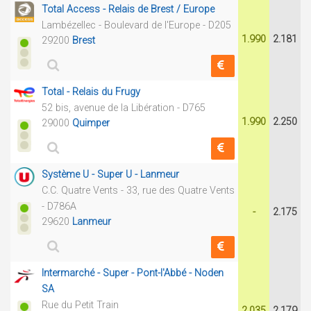
Total Access - Relais de Brest / Europe
Lambézellec - Boulevard de l'Europe - D205
1.990
2.181
29200
Brest
Total - Relais du Frugy
52 bis, avenue de la Libération - D765
1.990
2.250
29000
Quimper
Système U - Super U - Lanmeur
C.C. Quatre Vents - 33, rue des Quatre Vents
- D786A
-
2.175
29620
Lanmeur
Intermarché - Super - Pont-l'Abbé - Noden
SA
Rue du Petit Train
2.035
2.179