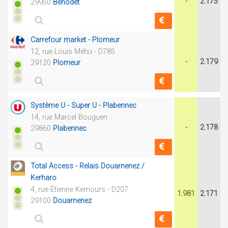
-
2.175
29950
Bénodet
Carrefour market - Plomeur
12, rue Louis Méhu - D785
-
2.179
29120
Plomeur
Système U - Super U - Plabennec
14, rue Marcel Bouguen
-
2.178
29860
Plabennec
Total Access - Relais Douarnenez /
Kerharo
4, rue Étienne Kernours - D207
1.981
2.171
29100
Douarnenez