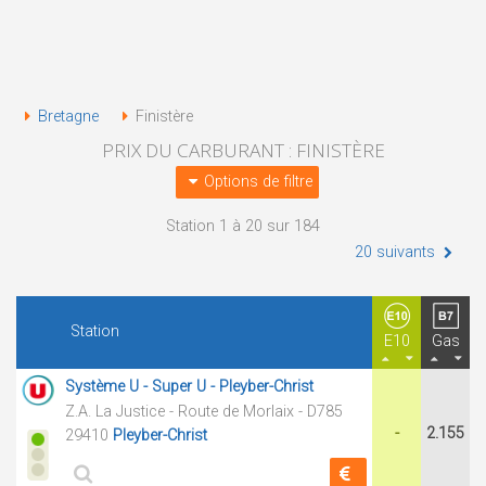
Bretagne
Finistère
PRIX DU CARBURANT : FINISTÈRE
Options de filtre
Station 1 à 20 sur 184
20 suivants
Station
E10
Gas
Système U - Super U - Pleyber-Christ
Z.A. La Justice - Route de Morlaix - D785
-
2.155
29410
Pleyber-Christ