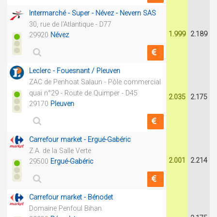
Intermarché - Super - Névez - Nevern SAS
30, rue de l'Atlantique - D77
1.999
2.189
29920
Névez
Leclerc - Fouesnant / Pleuven
ZAC de Penhoat Salaun - Pôle commercial
quai n°29 - Route de Quimper - D45
2.035
2.175
29170
Pleuven
Carrefour market - Ergué-Gabéric
Z.A. de la Salle Verte
2.001
2.214
29500
Ergué-Gabéric
Carrefour market - Bénodet
Domaine Penfoul Bihan