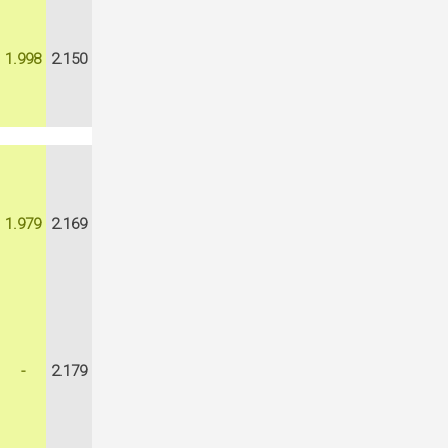
1.998
2.150
1.979
2.169
-
2.179