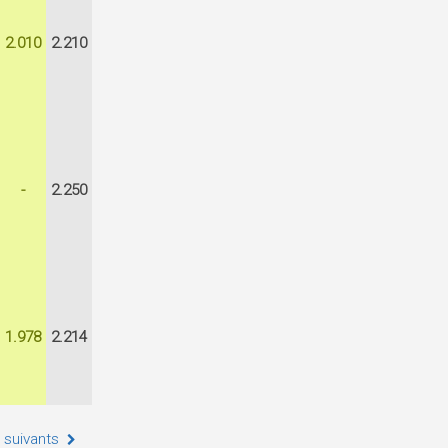
2.010
2.210
-
2.250
1.978
2.214
 suivants