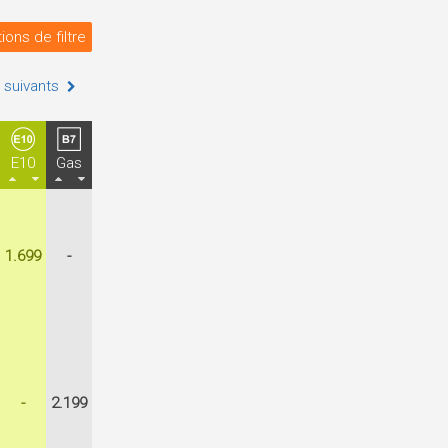
ions de filtre
 suivants
E10
Gas
1.699
-
-
2.199