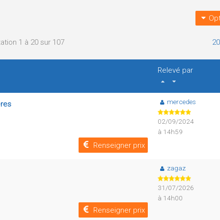
Opt
ation 1 à 20 sur 107
20
Relevé par
mercedes
ères
02/09/2024
à 14h59
Renseigner prix
zagaz
31/07/2026
à 14h00
Renseigner prix