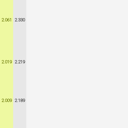
2.061
2.330
2.019
2.219
2.009
2.189