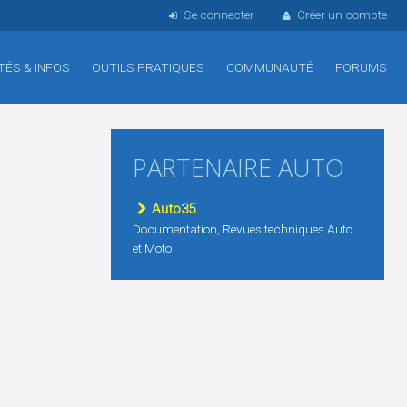
Se connecter
Créer un compte
TÉS & INFOS
OUTILS PRATIQUES
COMMUNAUTÉ
FORUMS
PARTENAIRE AUTO
Auto35
Documentation, Revues techniques Auto
et Moto