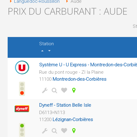
Languedoc-Roussillon
Aude
PRIX DU CARBURANT : AUDE
St
Station
Système U - U Express - Montredon-des-Corbi
Rue du pont rouge - ZI la Plaine
11100
Montredon-des-Corbières
Dyneff - Station Belle Isle
D6113=N113
11200
Lézignan-Corbières