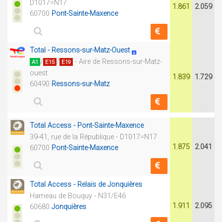
D1017=N17
1.861
2.059
60700
Pont-Sainte-Maxence
Total - Ressons-sur-Matz-Ouest
/
/
- Aire de Ressons-sur-Matz-
A1
E15
E19
ouest
1.839
1.729
60490
Ressons-sur-Matz
Total Access - Pont-Sainte-Maxence
39-41, rue de la République - D1017=N17
1.875
2.041
60700
Pont-Sainte-Maxence
Total Access - Relais de Jonquières
Hameau de Bouquy - N31/E46
1.911
2.095
60680
Jonquières