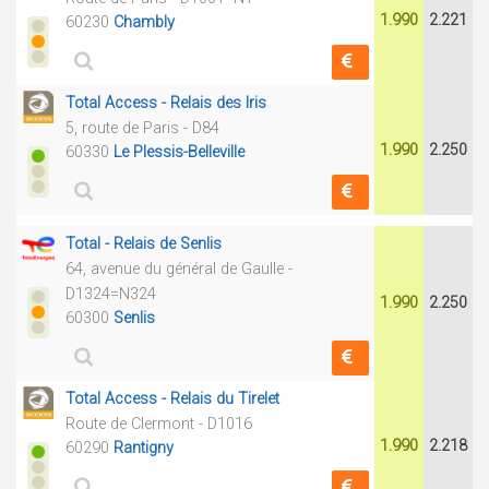
1.990
2.221
60230
Chambly
Total Access - Relais des Iris
5, route de Paris - D84
1.990
2.250
60330
Le Plessis-Belleville
Total - Relais de Senlis
64, avenue du général de Gaulle -
D1324=N324
1.990
2.250
60300
Senlis
Total Access - Relais du Tirelet
Route de Clermont - D1016
1.990
2.218
60290
Rantigny