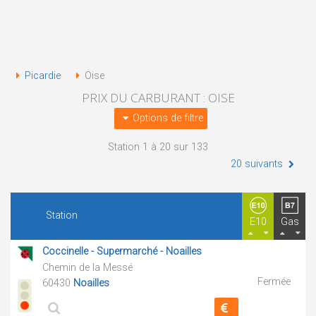
Picardie
Oise
PRIX DU CARBURANT : OISE
Options de filtre
Station 1 à 20 sur 133
20 suivants
Station
E10
Gas
Coccinelle - Supermarché - Noailles
Chemin de la Messé
Fermée
60430
Noailles