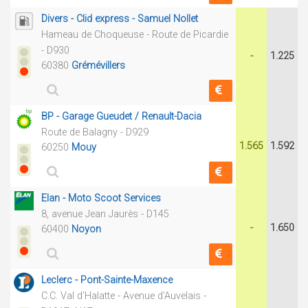
Divers - Clid express - Samuel Nollet
Hameau de Choqueuse - Route de Picardie
- D930
-
1.225
60380
Grémévillers
BP - Garage Gueudet / Renault-Dacia
Route de Balagny - D929
1.565
1.592
60250
Mouy
Elan - Moto Scoot Services
8, avenue Jean Jaurès - D145
-
1.650
60400
Noyon
Leclerc - Pont-Sainte-Maxence
C.C. Val d'Halatte - Avenue d'Auvelais -