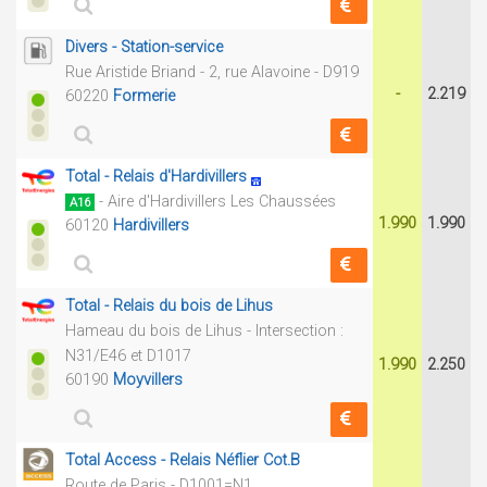
Divers - Station-service
Rue Aristide Briand - 2, rue Alavoine - D919
-
2.219
60220
Formerie
Total - Relais d'Hardivillers
- Aire d'Hardivillers Les Chaussées
A16
1.990
1.990
60120
Hardivillers
Total - Relais du bois de Lihus
Hameau du bois de Lihus - Intersection :
N31/E46 et D1017
1.990
2.250
60190
Moyvillers
Total Access - Relais Néflier Cot.B
Route de Paris - D1001=N1