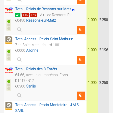
Total - Relais de Ressons-sur-Matz
/
/
- Aire de Ressons-Est
A1
E15
E19
1.990
2.250
60490
Ressons-sur-Matz
Total Access - Relais Saint-Mathurin
Zac Saint-Mathurin - rd 1001
1.990
2.196
60000
Allonne
Total - Relais des 3 Forêts
64-66, avenue du maréchal Foch -
D1017=N17
1.990
2.250
60300
Senlis
Total Access - Relais Montataire - J.M.S.
SARL