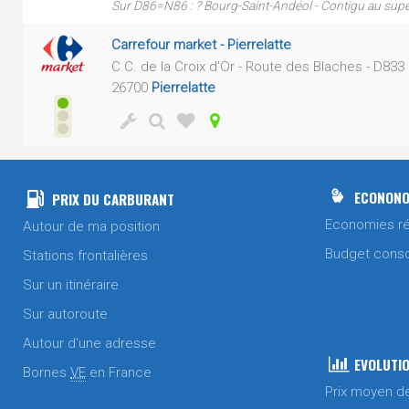
Sur D86=N86 : ? Bourg-Saint-Andéol - Contigu au su
Carrefour market - Pierrelatte
C.C. de la Croix d'Or - Route des Blaches - D833
26700
Pierrelatte
ECONONO
PRIX DU CARBURANT
Economies ré
Autour de ma position
Budget cons
Stations frontalières
Sur un itinéraire
Sur autoroute
Autour d'une adresse
EVOLUTIO
Bornes
VE
en France
Prix moyen d