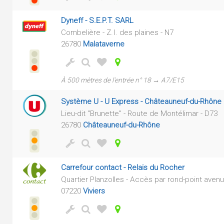
Dyneff - S.E.P.T. SARL
Combelière - Z.I. des plaines - N7
26780
Malataverne
À 500 mètres de l'entrée n° 18 → A7/E15
Système U - U Express - Châteauneuf-du-Rhône
Lieu-dit "Brunette" - Route de Montélimar - D73
26780
Châteauneuf-du-Rhône
Carrefour contact - Relais du Rocher
Quartier Planzolles - Accès par rond-point aven
07220
Viviers