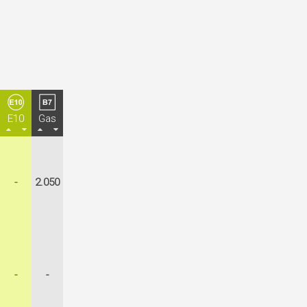
E10
Gas
-
2.050
-
-