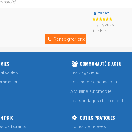
permarché
zagaz
31/07/2026
à 16h16
Renseigner prix
MIES
COMMUNAUTÉ & ACTU
alisables
Les zagaziens
ommation
Forums de discussions
Actualité automobile
Les sondages du moment
N PRIX
OUTILS PRATIQUES
es carburants
Fiches de relevés