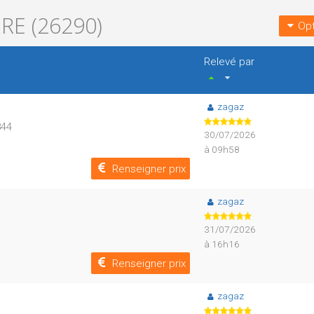
E (26290)
Opt
Relevé par
zagaz
844
30/07/2026
à 09h58
Renseigner prix
zagaz
31/07/2026
à 16h16
Renseigner prix
zagaz