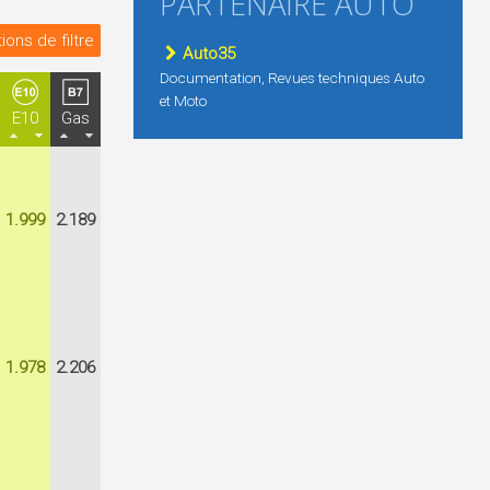
PARTENAIRE AUTO
ions de filtre
Auto35
Documentation, Revues techniques Auto
et Moto
E10
Gas
1.999
2.189
1.978
2.206