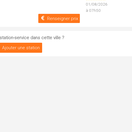
01/08/2026
à 07h50
Renseigner prix
tation-service dans cette ville ?
Ajouter une station