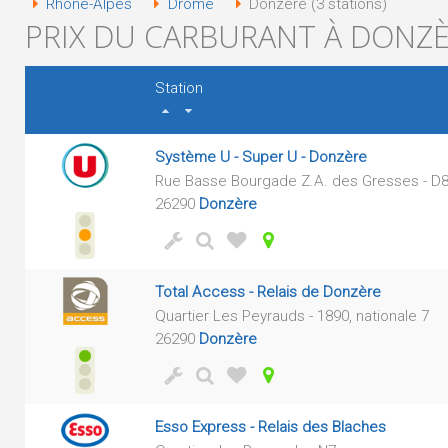
Rhône-Alpes
Drôme
Donzère (3 stations)
PRIX DU CARBURANT À DONZÈR
Station
Système U - Super U - Donzère
Rue Basse Bourgade Z.A. des Gresses - D
26290
Donzère
Total Access - Relais de Donzère
Quartier Les Peyrauds - 1890, nationale 7
26290
Donzère
Esso Express - Relais des Blaches