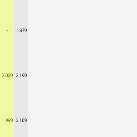
-
1.879
2.029
2.199
1.999
2.169