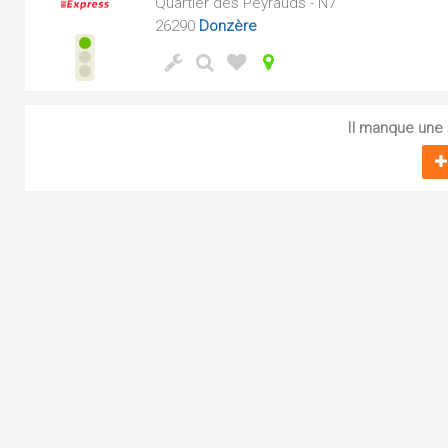
Quartier des Peyrauds - N7
26290
Donzère
Il manque une s