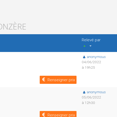
DONZÈRE
Relevé par
anonymous
04/06/2022
à 19h25
Renseigner prix
anonymous
05/06/2022
à 12h30
Renseigner prix