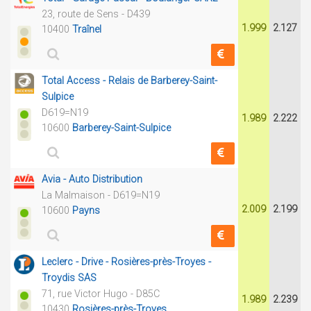
23, route de Sens - D439
1.999
2.127
10400
Traînel
Total Access - Relais de Barberey-Saint-
Sulpice
D619=N19
1.989
2.222
10600
Barberey-Saint-Sulpice
Avia - Auto Distribution
La Malmaison - D619=N19
2.009
2.199
10600
Payns
Leclerc - Drive - Rosières-près-Troyes -
Troydis SAS
71, rue Victor Hugo - D85C
1.989
2.239
10430
Rosières-près-Troyes