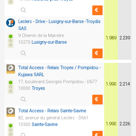
Leclerc - Drive - Lusigny-sur-Barse -Troydis
SAS
9 Chemin de la Marrière
1.989
2.239
10270
Lusigny-sur-Barse
Total Access - Relais Troyes / Pompidou -
Kujawa SARL
17, boulevard Georges Pompidou - D677
1.990
2.214
10000
Troyes
Total Access - Relais Sainte-Savine
82, avenue du général Leclerc - D661
1.990
2.226
10300
Sainte-Savine