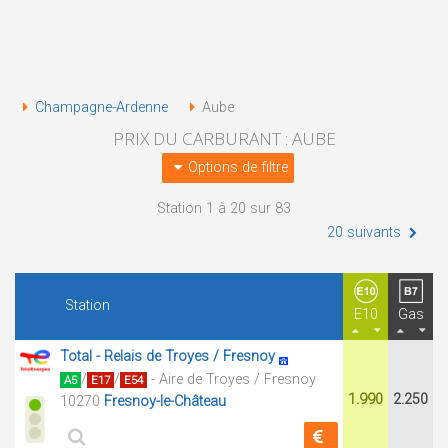
Champagne-Ardenne
Aube
PRIX DU CARBURANT : AUBE
Options de filtre
Station 1 à 20 sur 83
20 suivants
Station
E10
Gas
Total - Relais de Troyes / Fresnoy
/
/
- Aire de Troyes / Fresnoy
A5
E17
E54
1.990
2.250
10270
Fresnoy-le-Château