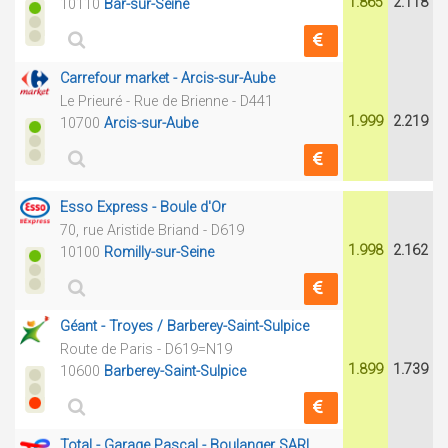
1.865
2.118
10110
Bar-sur-Seine
Carrefour market - Arcis-sur-Aube
Le Prieuré - Rue de Brienne - D441
1.999
2.219
10700
Arcis-sur-Aube
Esso Express - Boule d'Or
70, rue Aristide Briand - D619
1.998
2.162
10100
Romilly-sur-Seine
Géant - Troyes / Barberey-Saint-Sulpice
Route de Paris - D619=N19
1.899
1.739
10600
Barberey-Saint-Sulpice
Total - Garage Pascal - Boulanger SARL