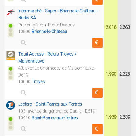
Intermarché - Super - Brienne-le-Château -
Bridis SA
Rue du général Pierre Decouz
2.016
2.260
10500
Brienne-le-Château
Total Access - Relais Troyes /
Maisonneuve
40, avenue Chomedey de Maisonneuve -
1.990
2.225
D619
10000
Troyes
Leclerc - Saint-Parres-aux-Tertres
103, avenue du général de Gaulle - D619
1.989
2.239
10410
Saint-Parres-aux-Tertres