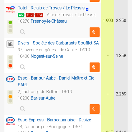
Total - Relais de Troyes / Le Plessis
/
/
- Aire de Troyes / Le Plessis
A5
E17
E54
1.990
2.250
10270
Fresnoy-le-Château
Divers - Société des Carburants Soufflet SA
37, avenue du général de Gaulle - D919
-
1.358
10400
Nogent-sur-Seine
Esso - Bar-sur-Aube - Daniel Maître et Cie
SARL
2, faubourg de Belfort - D619
-
2.269
10200
Bar-sur-Aube
Esso Express - Barsequanaise - Debize
14, faubourg de Bourgogne - D671