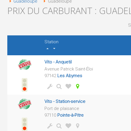
Guadeloupe
Guadeloupe
PRIX DU CARBURANT : GUAD
S
Station
Vito - Anquetil
Avenue Patrick Saint-Éloi
97142
Les Abymes
Vito - Station-service
Port de plaisance
97110
Pointe-à-Pitre