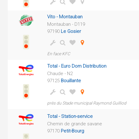
Vito - Montauban
Montauban - D119
97190
Le Gosier
En face KFC
Total - Euro Dom Distribution
Chaude - N2
97125
Bouillante
près du Stade municipal Raymond Guilliod
Total - Station-service
Chemin de grande savane
97170
Petit-Bourg