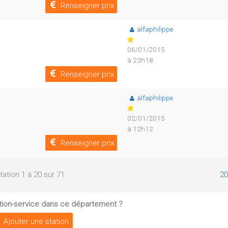
Renseigner prix
alfaphilippe
06/01/2015
à 23h18
Renseigner prix
alfaphilippe
02/01/2015
à 12h12
Renseigner prix
tation 1 à 20 sur 71
20
tion-service dans ce département ?
Ajouter une station