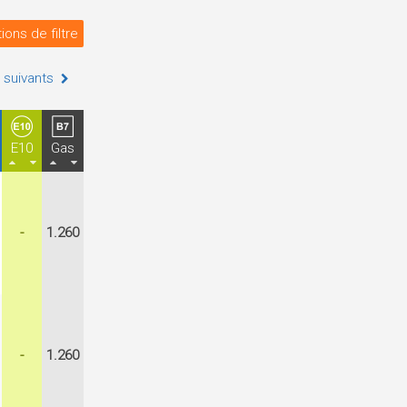
ions de filtre
 suivants
E10
Gas
-
1.260
-
1.260