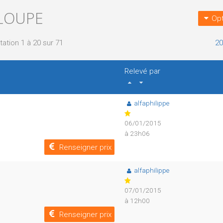
ELOUPE
Opt
tation 1 à 20 sur 71
20
Relevé par
alfaphilippe
06/01/2015
à 23h06
Renseigner prix
alfaphilippe
07/01/2015
à 12h00
Renseigner prix