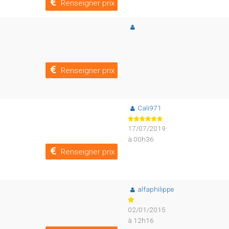
Renseigner prix
Renseigner prix
Cali971
17/07/2019
à 00h36
Renseigner prix
alfaphilippe
02/01/2015
à 12h16