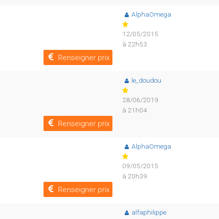
AlphaOmega
12/05/2015
à 22h53
Renseigner prix
le_doudou
28/06/2019
à 21h04
Renseigner prix
AlphaOmega
09/05/2015
à 20h39
Renseigner prix
alfaphilippe