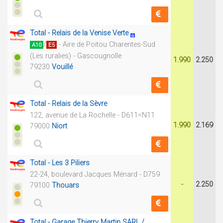
Total - Relais de la Venise Verte
/
- Aire de Poitou Charentes-Sud
A10
E5
(Les ruralies) - Gascougnolle
1.990
2.250
79230
Vouillé
Total - Relais de la Sèvre
122, avenue de La Rochelle - D611=N11
1.990
2.169
79000
Niort
Total - Les 3 Piliers
22-24, boulevard Jacques Ménard - D759
-
2.250
79100
Thouars
Total - Garage Thierry Martin SARL /