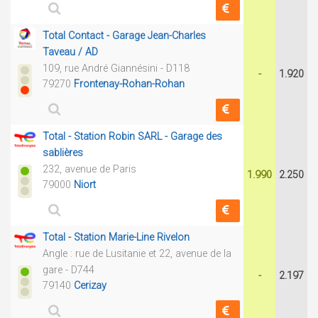
Total Contact - Garage Jean-Charles
Taveau / AD
109, rue André Giannésini - D118
-
1.920
79270
Frontenay-Rohan-Rohan
Total - Station Robin SARL - Garage des
sablières
232, avenue de Paris
1.990
2.250
79000
Niort
Total - Station Marie-Line Rivelon
Angle : rue de Lusitanie et 22, avenue de la
gare - D744
-
2.197
79140
Cerizay