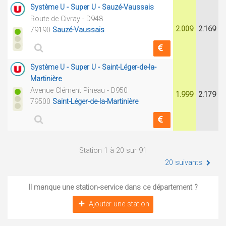
Système U - Super U - Sauzé-Vaussais
Route de Civray - D948
2.009
2.169
79190
Sauzé-Vaussais
Système U - Super U - Saint-Léger-de-la-
Martinière
Avenue Clément Pineau - D950
1.999
2.179
79500
Saint-Léger-de-la-Martinière
Station 1 à 20 sur 91
20 suivants
Il manque une station-service dans ce département ?
Ajouter une station