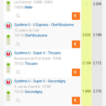
La Colonne - D948 - D950
-
2.204
79500
Melle
Système U - U Express - Chef-Boutonne
13, place du Cail
2.025
2.199
79110
Chef-Boutonne
Système U - Super U - Thouars
Boulevard de Port Gentil - D938
2.139
2.172
79100
Thouars
Système U - Super U - Secondigny
2, rue du marché - D748
1.999
2.170
79130
Secondigny