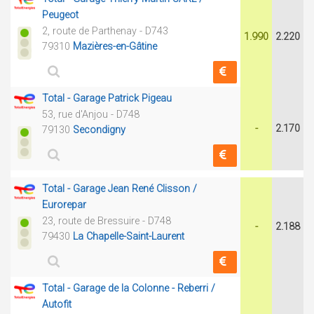
Peugeot
2, route de Parthenay - D743
1.990
2.220
79310
Mazières-en-Gâtine
Total - Garage Patrick Pigeau
53, rue d'Anjou - D748
-
2.170
79130
Secondigny
Total - Garage Jean René Clisson /
Eurorepar
23, route de Bressuire - D748
-
2.188
79430
La Chapelle-Saint-Laurent
Total - Garage de la Colonne - Reberri /
Autofit