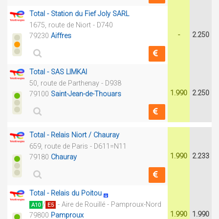
Total - Station du Fief Joly SARL
1675, route de Niort - D740
-
2.250
79230
Aiffres
Total - SAS LIMKAI
50, route de Parthenay - D938
1.990
2.250
79100
Saint-Jean-de-Thouars
Total - Relais Niort / Chauray
659, route de Paris - D611=N11
1.990
2.233
79180
Chauray
Total - Relais du Poitou
/
- Aire de Rouillé - Pamproux-Nord
A10
E5
1.990
1.990
79800
Pamproux