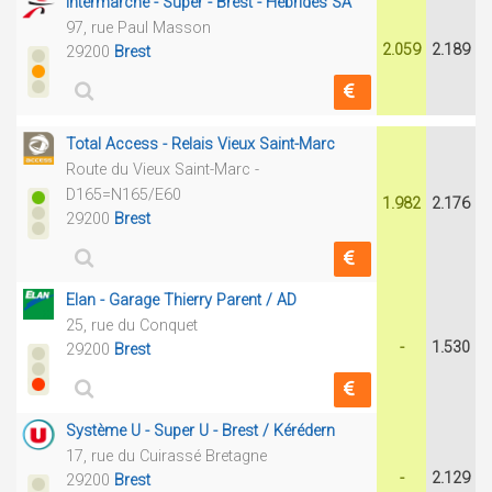
Intermarché - Super - Brest - Hébrides SA
97, rue Paul Masson
2.059
2.189
29200
Brest
Total Access - Relais Vieux Saint-Marc
Route du Vieux Saint-Marc -
D165=N165/E60
1.982
2.176
29200
Brest
Elan - Garage Thierry Parent / AD
25, rue du Conquet
-
1.530
29200
Brest
Système U - Super U - Brest / Kérédern
17, rue du Cuirassé Bretagne
-
2.129
29200
Brest