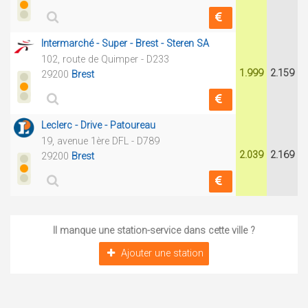
Intermarché - Super - Brest - Steren SA
102, route de Quimper - D233
1.999
2.159
29200
Brest
Leclerc - Drive - Patoureau
19, avenue 1ère DFL - D789
2.039
2.169
29200
Brest
Il manque une station-service dans cette ville ?
Ajouter une station