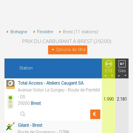
Bretagne
Finistère
Brest (11 stations)
PRIX DU CARBURANT À BREST (29200)
Options de filtre
Station
E10
Gas
Total Access - Ateliers Caugant SA
Avenue Victor Le Gorgeu - Route de Penfeld
- D5
1.990
2.181
29200
Brest
Géant - Brest
Route de Gouesnou - D788