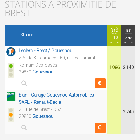
STATIONS À PROXIMITIÉ DE
BREST
Station
E10
Gas
Leclerc - Brest / Gouesnou
Z.A. de Kergaradec - 50, rue de l'amiral
Romain Desfossés
1.986
2.149
29850
Gouesnou
Elan - Garage Gouesnou Automobiles
SARL / Renault-Dacia
25, rue de Brest - D67
-
2.240
29850
Gouesnou