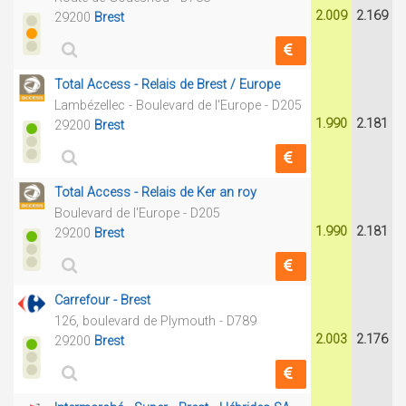
2.009
2.169
29200
Brest
Total Access - Relais de Brest / Europe
Lambézellec - Boulevard de l'Europe - D205
1.990
2.181
29200
Brest
Total Access - Relais de Ker an roy
Boulevard de l'Europe - D205
1.990
2.181
29200
Brest
Carrefour - Brest
126, boulevard de Plymouth - D789
2.003
2.176
29200
Brest